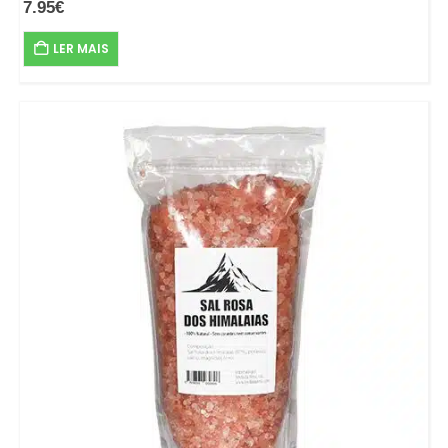
7.95
€
LER MAIS