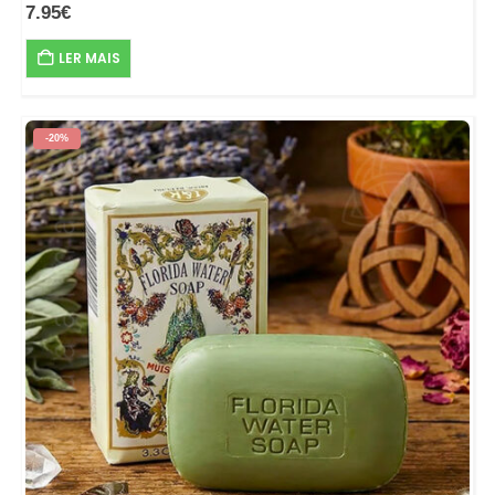
7.95
€
LER MAIS
-20%