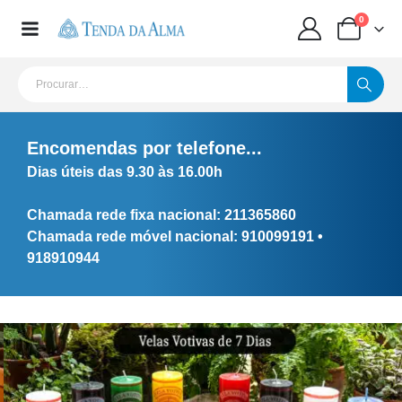
0
Encomendas por telefone...
Dias úteis das 9.30 às 16.00h
Chamada rede fixa nacional: 211365860
Chamada rede móvel nacional: 910099191 •
918910944