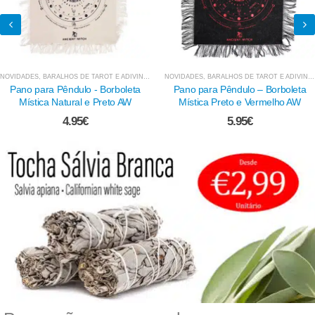
NOVIDADES
,
BARALHOS DE TAROT E ADIVINHAÇÃO
NOVIDADES
,
PÊNDULOS (RADIESTESIA)
,
BARALHOS DE TAROT E ADIVINHAÇÃO
Pano para Pêndulo - Borboleta
Pano para Pêndulo – Borboleta
Mística Natural e Preto AW
Mística Preto e Vermelho AW
4.95
€
5.95
€