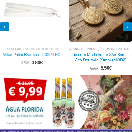
,
DEFUMADORES EM ERVAS
PROMOÇÕES
,
VELAS PALITO DE 20 CM
,
ERVAS E PLANTAS
,
INCENSOS SAGRADOS
NOVIDADES
,
PROMOÇÕES
,
PAU SANTO, PALO SAN
,
MEDALHAS, TALISMÃS E AMULETOS
Velas Palito Brancas - 20X20 KG
Fio com Medalha de São Bento -
Aço Dourado 20mm (MOD2)
6.80
€
8.50
€
5.50
€
5.95
€