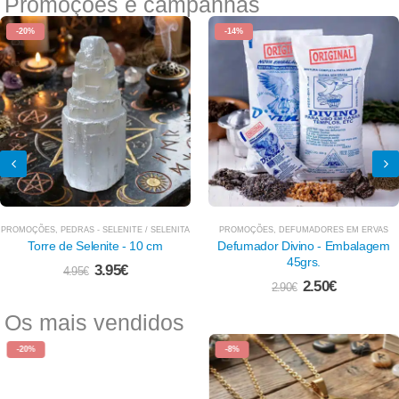
Promoções e campanhas
-20%
-14%
PROMOÇÕES
,
PEDRAS - SELENITE / SELENITA
PROMOÇÕES
,
DEFUMADORES EM ERVAS
Torre de Selenite - 10 cm
Defumador Divino - Embalagem
45grs.
3.95
€
4.95
€
2.50
€
2.90
€
Os mais vendidos
-20%
-8%