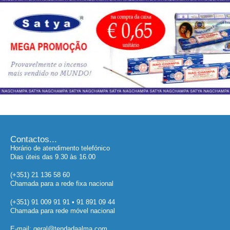
Contactos...
Horário de atendimento telefónico
Dias úteis das 9.30 às 16.00
(+351) 21 136 58 60
Chamada para a rede fixa nacional
(+351) 91 009 91 91 • 91 891 09 44
Chamada para rede móvel nacional