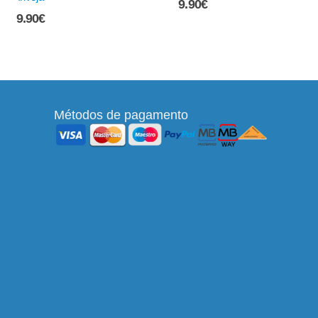
9.90
€
9.90
€
Métodos de pagamento