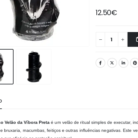
12.50
€
O
o Velão da Víbora Preta
é um velão de ritual simples de executar, in
e bruxaria, macumbas, feitiços e outras influências negativas. Este v