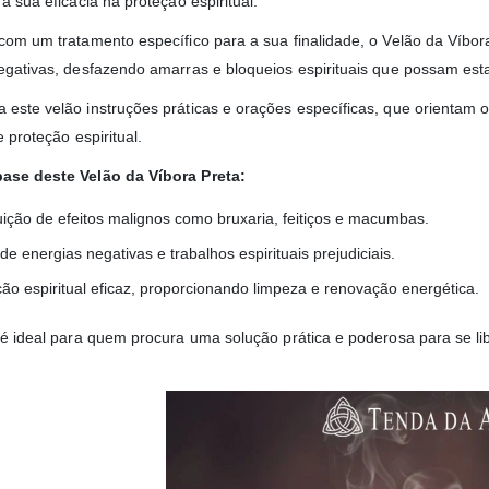
a sua eficácia na proteção espiritual.
com um tratamento específico para a sua finalidade, o Velão da Víbo
egativas, desfazendo amarras e bloqueios espirituais que possam estar 
ste velão instruções práticas e orações específicas, que orientam o ut
e proteção espiritual.
ase deste Velão da Víbora Preta:
uição de efeitos malignos como bruxaria, feitiços e macumbas.
de energias negativas e trabalhos espirituais prejudiciais.
ão espiritual eficaz, proporcionando limpeza e renovação energética.
 é ideal para quem procura uma solução prática e poderosa para se li
.