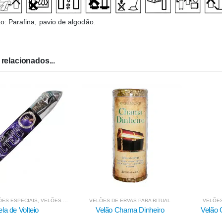
: Parafina, pavio de algodão.
relacionados...
DE ERVAS PARA RITUAL
VELÕES DE ERVAS PARA RITUAL
VELÕES
 Chama Dinheiro
Velão Contra Mau-Olhado e
Velão
Inveja