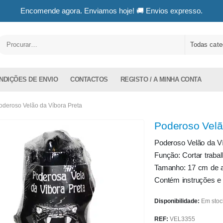
Encomende agora. Enviamos hoje! 🚚 Envios expresso.
Todas cate
NDIÇÕES DE ENVIO
CONTACTOS
REGISTO / A MINHA CONTA
oderoso Velão da Víbora Preta
Poderoso Velã
Poderoso Velão da Ví
Função: Cortar trabal
Tamanho: 17 cm de al
Contém instruções e
Disponibilidade:
Em stoc
REF:
VEL3355