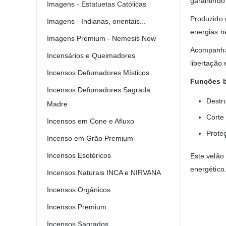
garantindo 
Imagens - Estatuetas Católicas
Produzido 
Imagens - Indianas, orientais...
energias n
Imagens Premium - Nemesis Now
Acompanha e
Incensários e Queimadores
libertação 
Incensos Defumadores Místicos
Funções b
Incensos Defumadores Sagrada
Destr
Madre
Corte 
Incensos em Cone e Afluxo
Proteç
Incenso em Grão Premium
Incensos Esotéricos
Este velão
energético
Incensos Naturais INCA e NIRVANA
Incensos Orgânicos
Incensos Premium
Incensos Sagrados