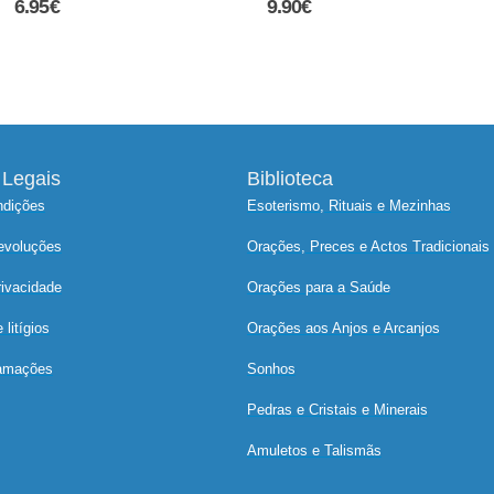
9.90
€
9.90
€
Legais
Biblioteca
ndições
Esoterismo, Rituais e Mezinhas
devoluções
Orações, Preces e Actos Tradicionais
rivacidade
Orações para a Saúde
litígios
Orações aos Anjos e Arcanjos
lamações
Sonhos
Pedras e Cristais e Minerais
Amuletos e Talismãs