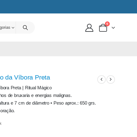
0
gorias
o da Víbora Preta
bora Preta | Ritual Mágico
hos de bruxaria e energias malignas.
tura e 7 cm de diâmetro • Peso aprox.: 650 grs.
 oração.
k