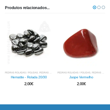
Produtos relacionados...
PEDRAS ROLADAS / POLIDAS
,
PEDRAS - TURMALINA NEGRA
,
PEDRAS MINERAIS E CRISTAIS
PEDRAS ROLADAS / POLIDAS
,
PEDRAS MINERAIS E CRISTAIS
Hematite - Rolada 20/30
Jaspe Vermelho
2.00
€
2.00
€