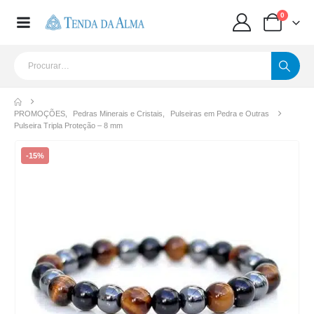
0
PROMOÇÕES
,
Pedras Minerais e Cristais
,
Pulseiras em Pedra e Outras
Pulseira Tripla Proteção – 8 mm
-15%