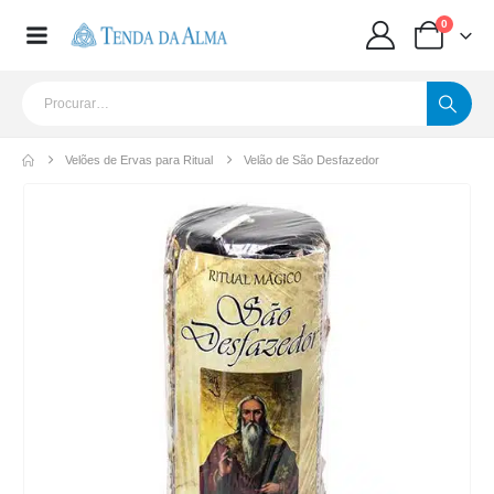
0
Velões de Ervas para Ritual
Velão de São Desfazedor