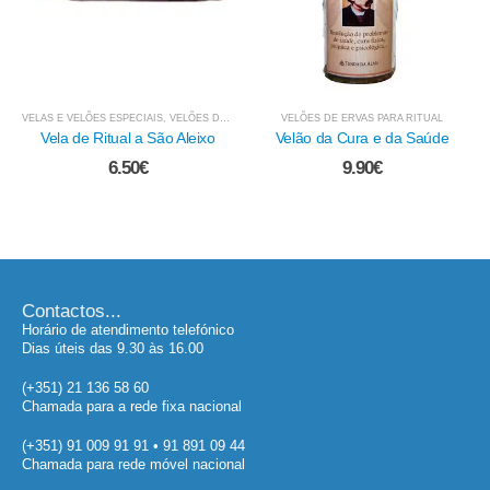
VELÕES DE ERVAS PARA RITUAL
VELÕES DE ERVAS PARA RITUAL
Velão da Cura e da Saúde
Velão de São Cipriano
9.90
€
9.90
€
Contactos...
Horário de atendimento telefónico
Dias úteis das 9.30 às 16.00
(+351) 21 136 58 60
Chamada para a rede fixa nacional
(+351) 91 009 91 91 • 91 891 09 44
Chamada para rede móvel nacional