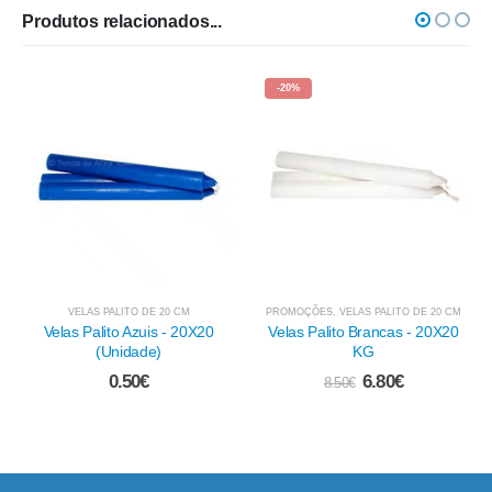
Produtos relacionados...
-20%
PALITO DE 20 CM
PROMOÇÕES
,
VELAS PALITO DE 20 CM
VELAS PALI
ito Azuis - 20X20
Velas Palito Brancas - 20X20
Velas Palito C
Unidade)
KG
(Uni
0.50
€
6.80
€
0.
8.50
€