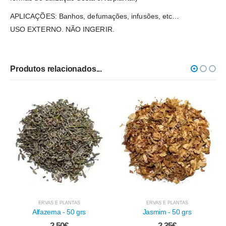
APLICAÇÕES: Banhos, defumações, infusões, etc…
USO EXTERNO. NÃO INGERIR.
Produtos relacionados...
PLANTAS
ERVAS E PLANTAS
ERVAS E PLAN
- 50 grs
Jasmim - 50 grs
Lágrimas de Nossa
25 grs
0
€
2.35
€