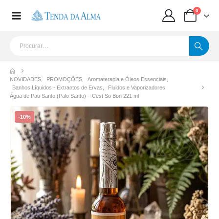
0
NOVIDADES
,
PROMOÇÕES
,
Aromaterapia e Óleos Essenciais
,
Banhos Líquidos - Extractos de Ervas
,
Fluidos e Vaporizadores
Água de Pau Santo (Palo Santo) – Cest So Bon 221 ml
-10%