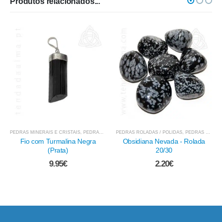
Produtos relacionados...
PEDRAS NATURAIS / BRUTO
,
PEDRAS MINERAIS E CRISTAIS
Pirite Peruana - Chispa 30/50
3.50
€
PEDRAS ROLADAS / POLIDAS
,
PEDRAS - TURMALINA NEGRA
,
PEDRAS MINERAIS E CRISTAIS
Obsidiana Nevada - Rolada
20/30
2.20
€