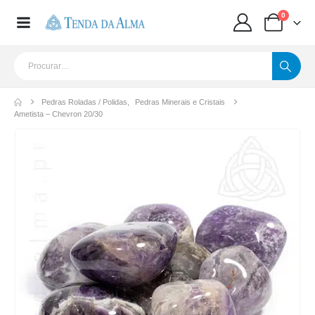
0
Pedras Roladas / Polidas
,
Pedras Minerais e Cristais
Ametista – Chevron 20/30