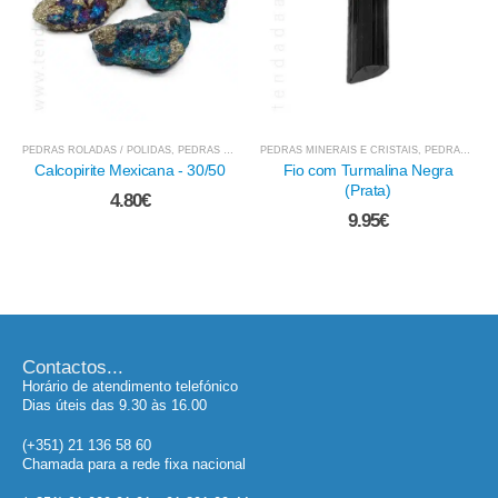
PEDRAS MINERAIS E CRISTAIS
,
PEDRAS - FIOS E PENDENTES
MEDALHAS, TALISMÃS E AMULETOS
,
PEDRAS - TURMALINA NEGR
,
PEDRAS NATURAIS / BRUTO
Fio com Turmalina Negra
Lágrima de Apache
(Prata)
3.80
€
9.95
€
Contactos...
Horário de atendimento telefónico
Dias úteis das 9.30 às 16.00
(+351) 21 136 58 60
Chamada para a rede fixa nacional