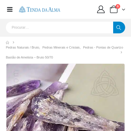
0
Pedras Naturais / Bruto
,
Pedras Minerais e Cristais
,
Pedras - Pontas de Quartzo
Bastão de Ametista – Bruto 50/70