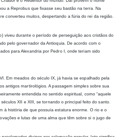
r o Criador e o Redentor do mundo. Daí provém o nome
enou a Reprobus que fixasse seu bastão na terra. Na
 converteu muitos, despertando a fúria do rei da região.
o) viveu durante o período de perseguição aos cristãos do
zado pelo governador da Antioquia. De acordo com o
ados para Alexandria por Pedro I, onde teriam sido
 VI. Em meados do século IX, já havia se espalhado pela
nos antigos martirológios. A passagem simples sobre sua
meiramente entendida no sentido espiritual, como “aquele
éculos XII e XIII, se tornando o principal feito do santo.
 à história de que possuía estatura enorme. O rio e o
rovações e lutas de uma alma que têm sobre si o jugo de
proclamados divinos por aclamação popular. Isto significa