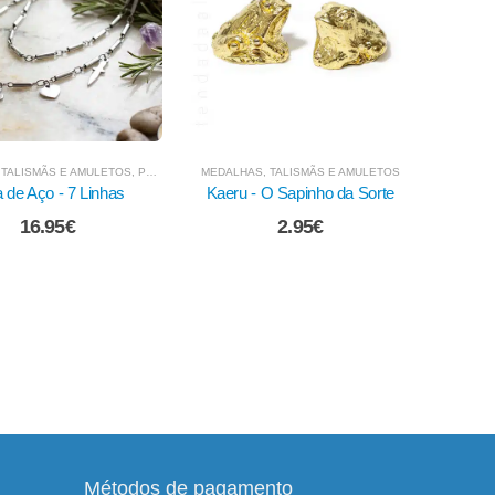
S, TALISMÃS E AMULETOS
,
RITUAIS E ARTIGOS PARA RITUAL
MEDALHAS, TALISMÃS E AMULETOS
MEDALHAS
- O Sapinho da Sorte
Materializador Energético de
O
Desejos
2.95
€
3.95
€
Métodos de pagamento