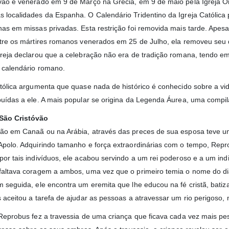
vão é venerado em 9 de Março na Grécia, em 9 de maio pela Igreja
 localidades da Espanha. O Calendário Tridentino da Igreja Católica 
nas em missas privadas. Esta restrição foi removida mais tarde. Apesar
ntre os mártires romanos venerados em 25 de Julho, ela removeu seu d
greja declarou que a celebração não era de tradição romana, tendo em
o calendário romano.
atólica argumenta que quase nada de histórico é conhecido sobre a vi
buídas a ele. A mais popular se origina da Legenda Áurea, uma compila
São Cristóvão
ão em Canaã ou na Arábia, através das preces de sua esposa teve um
Apolo. Adquirindo tamanho e força extraordinárias com o tempo, Repr
por tais indivíduos, ele acabou servindo a um rei poderoso e a um in
faltava coragem a ambos, uma vez que o primeiro temia o nome do di
m seguida, ele encontra um eremita que lhe educou na fé cristã, batiz
 aceitou a tarefa de ajudar as pessoas a atravessar um rio perigoso, 
 Reprobus fez a travessia de uma criança que ficava cada vez mais p