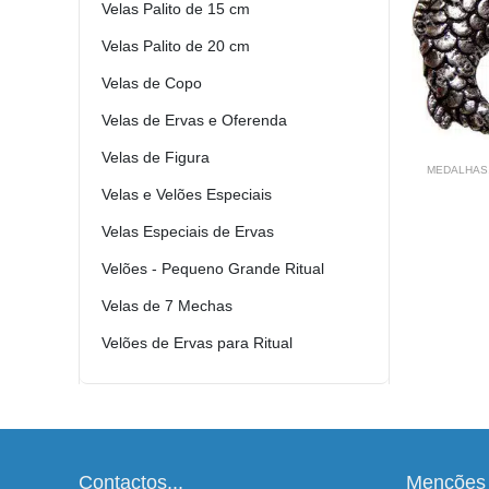
Velas Palito de 15 cm
Velas Palito de 20 cm
Velas de Copo
Velas de Ervas e Oferenda
Velas de Figura
MEDALHAS, TALISMÃS E AMULETOS
MEDALHAS,
Carpa Koi
Cinco 
Velas e Velões Especiais
1.20
€
Velas Especiais de Ervas
Velões - Pequeno Grande Ritual
Velas de 7 Mechas
Velões de Ervas para Ritual
Contactos...
Menções 