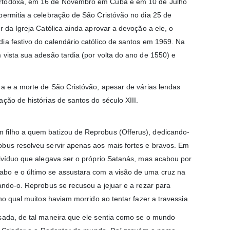
 Ortodoxa, em 16 de Novembro em Cuba e em 10 de Julho
permitia a celebração de São Cristóvão no dia 25 de
 da Igreja Católica ainda aprovar a devoção a ele, o
ia festivo do calendário católico de santos em 1969. Na
 vista sua adesão tardia (por volta do ano de 1550) e
da e a morte de São Cristóvão, apesar de várias lendas
ção de histórias de santos do século XIII.
 filho a quem batizou de Reprobus (Offerus), dedicando-
obus resolveu servir apenas aos mais fortes e bravos. Em
divíduo que alegava ser o próprio Satanás, mas acabou por
abo e o último se assustara com a visão de uma cruz na
ando-o. Reprobus se recusou a jejuar e a rezar para
no qual muitos haviam morrido ao tentar fazer a travessia.
esada, de tal maneira que ele sentia como se o mundo