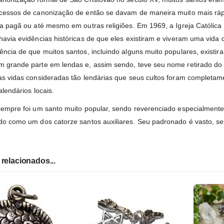
cessos de canonização de então se davam de maneira muito mais rá
ia pagã ou até mesmo em outras religiões. Em 1969, a Igreja Católica
havia evidências históricas de que eles existiram e viveram uma vida d
ncia de que muitos santos, incluindo alguns muito populares, existiram
 grande parte em lendas e, assim sendo, teve seu nome retirado do c
as vidas consideradas tão lendárias que seus cultos foram completamen
calendários locais.
sempre foi um santo muito popular, sendo reverenciado especialmente p
do como um dos catorze santos auxiliares. Seu padronado é vasto, s
relacionados...