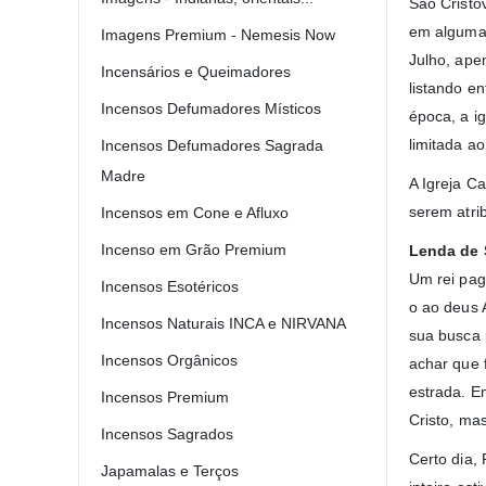
São Cristó
em algumas
Imagens Premium - Nemesis Now
Julho, ape
Incensários e Queimadores
listando e
Incensos Defumadores Místicos
época, a i
limitada a
Incensos Defumadores Sagrada
Madre
A Igreja C
serem atri
Incensos em Cone e Afluxo
Incenso em Grão Premium
Lenda de 
Um rei pag
Incensos Esotéricos
o ao deus 
Incensos Naturais INCA e NIRVANA
sua busca 
Incensos Orgânicos
achar que 
estrada. E
Incensos Premium
Cristo, mas
Incensos Sagrados
Certo dia,
Japamalas e Terços