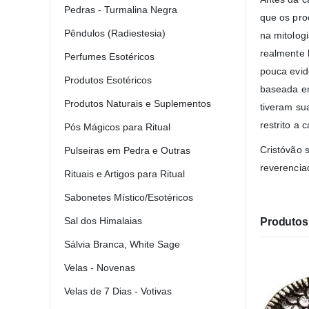
Pedras - Turmalina Negra
que os pro
Pêndulos (Radiestesia)
na mitolog
realmente 
Perfumes Esotéricos
pouca evidê
Produtos Esotéricos
baseada em
Produtos Naturais e Suplementos
tiveram su
restrito a 
Pós Mágicos para Ritual
Cristóvão 
Pulseiras em Pedra e Outras
reverencia
Rituais e Artigos para Ritual
Sabonetes Místico/Esotéricos
Sal dos Himalaias
Produtos 
Sálvia Branca, White Sage
Velas - Novenas
Velas de 7 Dias - Votivas