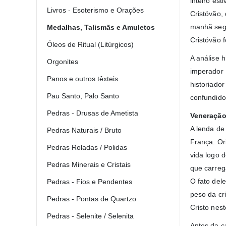
inteiro es
Livros - Esoterismo e Orações
Cristóvão,
manhã segu
Medalhas, Talismãs e Amuletos
Cristóvão f
Óleos de Ritual (Litúrgicos)
A análise 
Orgonites
imperador 
Panos e outros têxteis
historiado
Pau Santo, Palo Santo
confundido
Pedras - Drusas de Ametista
Veneração
A lenda de
Pedras Naturais / Bruto
França. Or
Pedras Roladas / Polidas
vida logo 
Pedras Minerais e Cristais
que carrega
O fato del
Pedras - Fios e Pendentes
peso da cr
Pedras - Pontas de Quartzo
Cristo nes
Pedras - Selenite / Selenita
Antes da c