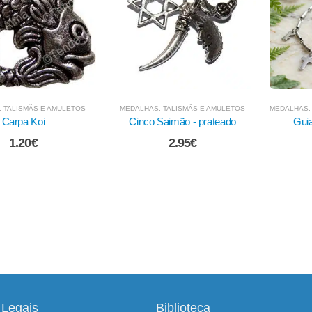
 TALISMÃS E AMULETOS
MEDALHAS, TALISMÃS E AMULETOS
,
PRODUTOS ESOTÉRICOS
MEDALHA
Saimão - prateado
Guia de Aço - 7 Linhas
Kaeru 
2.95
€
16.95
€
Legais
Biblioteca