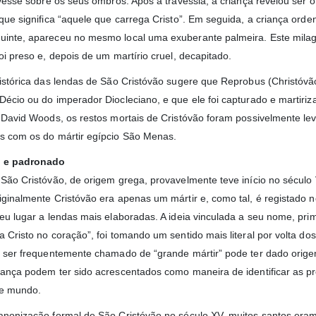
tivesse sobre os seus ombros. Após a travessia, a criança revelou se
 que significa “aquele que carrega Cristo”. Em seguida, a criança ord
inte, apareceu no mesmo local uma exuberante palmeira. Este milagre
oi preso e, depois de um martírio cruel, decapitado.
histórica das lendas de São Cristóvão sugere que Reprobus (Christóvã
Décio ou do imperador Diocleciano, e que ele foi capturado e martiri
r David Woods, os restos mortais de Cristóvão foram possivelmente lev
s com os do mártir egípcio São Menas.
 e padronado
 São Cristóvão, de origem grega, provavelmente teve início no século
iginalmente Cristóvão era apenas um mártir e, como tal, é registado 
deu lugar a lendas mais elaboradas. A ideia vinculada a seu nome, pri
 Cristo no coração”, foi tomando um sentido mais literal por volta dos s
e ser frequentemente chamado de “grande mártir” pode ter dado origem
iança podem ter sido acrescentados como maneira de identificar as p
te mundo.
anonização formal de São Cristóvão no século XV, muitos santos eram 