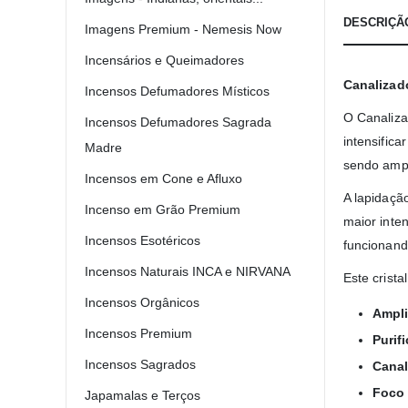
DESCRIÇÃ
Imagens Premium - Nemesis Now
Incensários e Queimadores
Canalizad
Incensos Defumadores Místicos
O Canaliza
Incensos Defumadores Sagrada
intensific
Madre
sendo ampl
Incensos em Cone e Afluxo
A lapidaçã
Incenso em Grão Premium
maior inte
Incensos Esotéricos
funcionand
Incensos Naturais INCA e NIRVANA
Este crista
Incensos Orgânicos
Ampli
Incensos Premium
Purif
Incensos Sagrados
Canal
Foco 
Japamalas e Terços