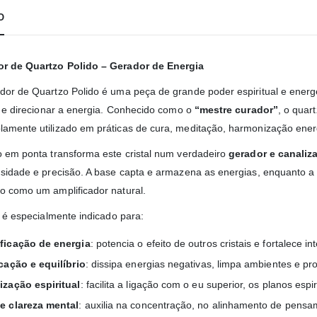
O
or de Quartzo Polido – Gerador de Energia
dor de Quartzo Polido é uma peça de grande poder espiritual e ener
ar e direcionar a energia. Conhecido como o
“mestre curador”
, o quar
amente utilizado em práticas de cura, meditação, harmonização ener
o em ponta transforma este cristal num verdadeiro
gerador e canaliz
nsidade e precisão. A base capta e armazena as energias, enquanto 
o como um amplificador natural.
l é especialmente indicado para:
ficação de energia
: potencia o efeito de outros cristais e fortalece 
icação e equilíbrio
: dissipa energias negativas, limpa ambientes e 
ização espiritual
: facilita a ligação com o eu superior, os planos espir
e clareza mental
: auxilia na concentração, no alinhamento de pens