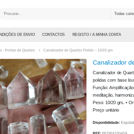
Todas cate
NDIÇÕES DE ENVIO
CONTACTOS
REGISTO / A MINHA CONTA
s - Pontas de Quartzo
Canalizador de Quartzo Polido – 10/20 grs
Canalizador de
Canalizador de Quart
polidas com base lis
Função: Amplificação 
meditação, harmoniz
Peso: 10/20 grs. • Or
Preço unitário
Disponibilidade:
Esgota
REF:
PEDRA330459