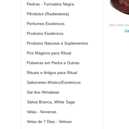
Pedras - Turmalina Negra
Pêndulos (Radiestesia)
Perfumes Esotéricos
PEDRAS ROLADAS / POLIDAS
,
PEDRAS MINERAIS E CRISTAIS
MEDALHAS, T
Jaspe Sardo
Lág
Produtos Esotéricos
2.00
€
Produtos Naturais e Suplementos
Pós Mágicos para Ritual
Pulseiras em Pedra e Outras
Rituais e Artigos para Ritual
Sabonetes Místico/Esotéricos
Sal dos Himalaias
Sálvia Branca, White Sage
Velas - Novenas
Velas de 7 Dias - Votivas