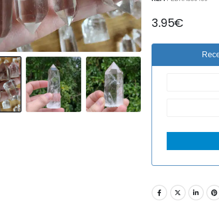
3.95
€
Rece