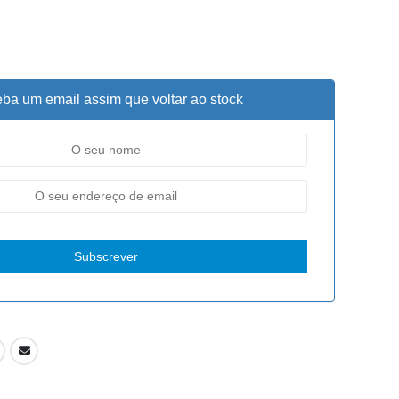
ba um email assim que voltar ao stock
Subscrever