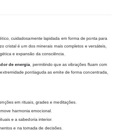
gético, cuidadosamente lapidada em forma de ponta para
tzo cristal é um dos minerais mais completos e versáteis,
gética e expansão da consciência.
ador de energia
, permitindo que as vibrações fluam com
a extremidade pontiaguda as emite de forma concentrada,
intenções em rituais, grades e meditações.
promove harmonia emocional.
ituais e a sabedoria interior.
amentos e na tomada de decisões.