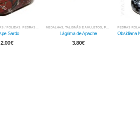
ALISMÃS E AMULETOS
,
PEDRAS NATURAIS / BRUTO
PEDRAS ROLADAS / POLIDAS
,
PEDRAS MINERAIS E CRISTAIS
,
PEDRAS MINERAIS E CRISTAIS
PEDRAS MIN
rima de Apache
Obsidiana Nevada - Rolada 20/30
Pulsei
3.80
€
2.20
€