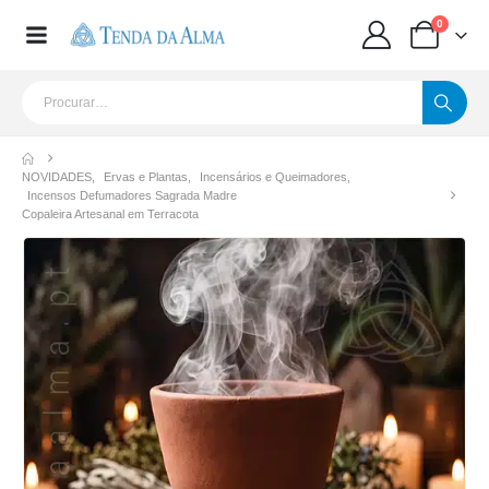
0
NOVIDADES
,
Ervas e Plantas
,
Incensários e Queimadores
,
Incensos Defumadores Sagrada Madre
Copaleira Artesanal em Terracota