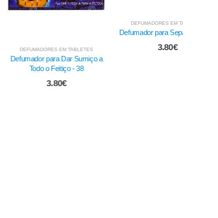
MADORES EM TABLETES
DEFUMADORES EM TABLETES
DEFUMAD
or para Dar Sumiço a
Defumador para Separação - 33
Queima
do o Feitiço - 38
3.80
€
3.80
€