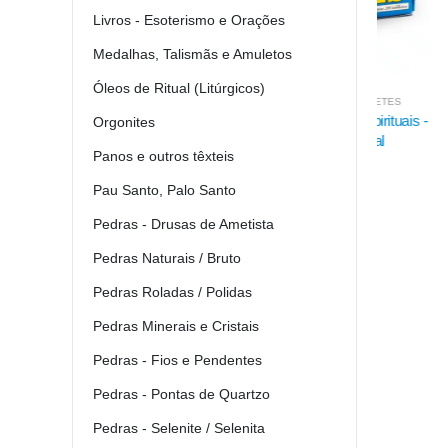
Livros - Esoterismo e Orações
Medalhas, Talismãs e Amuletos
Óleos de Ritual (Litúrgicos)
DEFUMADORES EM TABLETES
DEFUMA
Defumador 7 Forças Espirituais -
Defumado
Orgonites
Natureza Espiritual
Panos e outros têxteis
2.80
€
Pau Santo, Palo Santo
Pedras - Drusas de Ametista
Pedras Naturais / Bruto
Pedras Roladas / Polidas
Pedras Minerais e Cristais
Pedras - Fios e Pendentes
Pedras - Pontas de Quartzo
Pedras - Selenite / Selenita