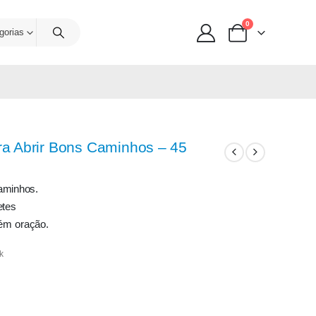
0
gorias
a Abrir Bons Caminhos – 45
aminhos.
etes
ém oração.
k