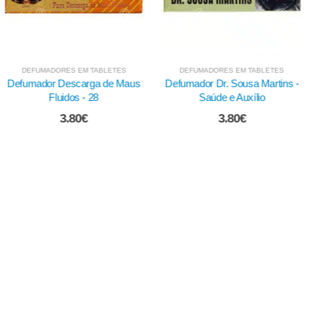
DORES EM TABLETES
DEFUMADORES EM TABLETES
DEFU
r Descarga de Maus
Defumador Dr. Sousa Martins -
Defumad
Fluidos - 28
Saúde e Auxílio
To
3.80
€
3.80
€