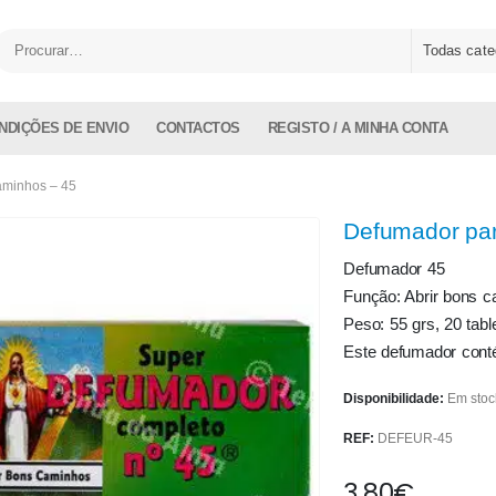
Todas cate
NDIÇÕES DE ENVIO
CONTACTOS
REGISTO / A MINHA CONTA
aminhos – 45
Defumador par
Defumador 45
Função: Abrir bons c
Peso: 55 grs, 20 tabl
Este defumador cont
Disponibilidade:
Em stoc
REF:
DEFEUR-45
3.80
€