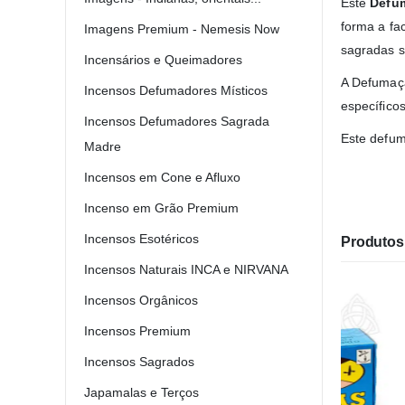
Este
Defum
forma a fa
Imagens Premium - Nemesis Now
sagradas s
Incensários e Queimadores
A Defumaçã
Incensos Defumadores Místicos
específico
Incensos Defumadores Sagrada
Este defu
Madre
Incensos em Cone e Afluxo
Incenso em Grão Premium
Incensos Esotéricos
Produtos 
Incensos Naturais INCA e NIRVANA
Incensos Orgânicos
Incensos Premium
Incensos Sagrados
Japamalas e Terços