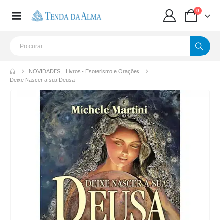
0
NOVIDADES
,
Livros - Esoterismo e Orações
Deixe Nascer a sua Deusa