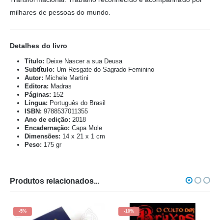
milhares de pessoas do mundo.
Detalhes do livro
Título:
Deixe Nascer a sua Deusa
Subtítulo:
Um Resgate do Sagrado Feminino
Autor:
Michele Martini
Editora:
Madras
Páginas:
152
Língua:
Português do Brasil
ISBN:
9788537011355
Ano de edição:
2018
Encadernação:
Capa Mole
Dimensões:
14 x 21 x 1 cm
Peso:
175 gr
Produtos relacionados...
-10%
-10%