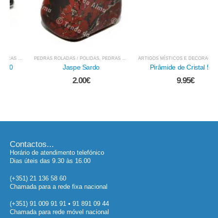
PEDRAS ROLADAS / POLIDAS
,
PEDRAS MINERAIS E CRISTAIS
ARTIGOS MÍSTICOS E DECORAÇÃO
,
PEDRAS ROLADAS / POLIDAS
Jaspe Sardo
Pirâmide de Cristal 5 cm
2.00
€
9.95
€
Contactos...
Horário de atendimento telefónico
Dias úteis das 9.30 às 16.00
(+351) 21 136 58 60
Chamada para a rede fixa nacional
(+351) 91 009 91 91 • 91 891 09 44
Chamada para rede móvel nacional