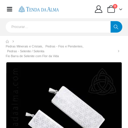
0
Pedras Minerais e Cristais
,
Pedras - Fios e Pendentes
,
Pedras - Selenite / Selenita
Fio Barra de Selenite com Flor da Vida