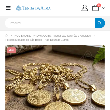
0
NOVIDADES
,
PROMOÇÕES
,
Medalhas, Talismãs e Amuletos
Fio com Medalha de São Bento – Aço Dourado 19mm
-8%