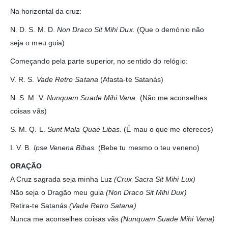
Na horizontal da cruz:
N. D. S. M. D.
Non Draco Sit Mihi Dux.
(Que o demónio não
seja o meu guia)
Começando pela parte superior, no sentido do relógio:
V. R. S.
Vade Retro Satana
(Afasta-te Satanás)
N. S. M. V.
Nunquam Suade Mihi Vana.
(Não me aconselhes
coisas vãs)
S. M. Q. L.
Sunt Mala Quae Libas.
(É mau o que me ofereces)
I. V. B.
Ipse Venena Bibas.
(Bebe tu mesmo o teu veneno)
ORAÇÃO
A Cruz sagrada seja minha Luz
(Crux Sacra Sit Mihi Lux)
Não seja o Dragão meu guia
(Non Draco Sit Mihi Dux)
Retira-te Satanás
(Vade Retro Satana)
Nunca me aconselhes coisas vãs
(Nunquam Suade Mihi Vana)