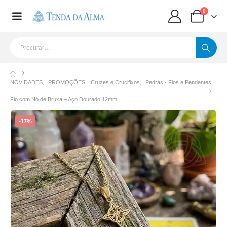
0
NOVIDADES
,
PROMOÇÕES
,
Cruzes e Crucifixos
,
Pedras - Fios e Pendentes
Fio com Nó de Bruxa – Aço Dourado 12mm
-17%