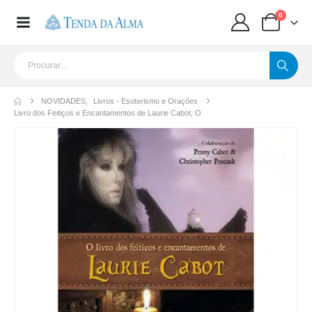
0
NOVIDADES
,
Livros - Esoterismo e Orações
Livro dos Feitiços e Encantamentos de Laurie Cabot, O