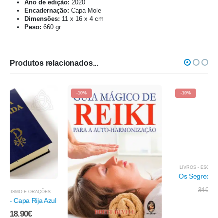
Ano de edição:
2020
Encadernação:
Capa Mole
Dimensões:
11 x 16 x 4 cm
Peso:
660 gr
Produtos relacionados...
-10%
-10%
LIVROS - ESOTERISMO E ORAÇÕES
Os Segredos da Maçonaria
31.41
€
34.90
€