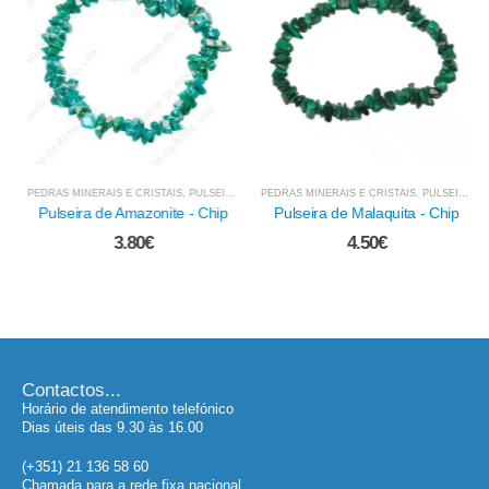
PEDRAS MINERAIS E CRISTAIS
,
PULSEIRAS EM PEDRA E OUTRAS
PEDRAS MINERAIS E CRISTAIS
,
PULSEIRAS EM PEDRA E OUTRAS
Pulseira de Amazonite - Chip
Pulseira de Malaquita - Chip
3.80
€
4.50
€
Contactos...
Horário de atendimento telefónico
Dias úteis das 9.30 às 16.00
(+351) 21 136 58 60
Chamada para a rede fixa nacional