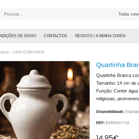
Todas cate
NDIÇÕES DE ENVIO
CONTACTOS
REGISTO / A MINHA CONTA
Branca – 14X9 (COM ASAS)
Quartinha Br
Quartinha Branca c
Tamanho: 14 cm de a
Função: Conter água 
religiosas, promovend
Disponibilidade:
Esgota
REF:
BARR437742
14.95
€