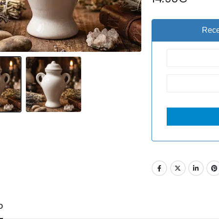
Rece
O