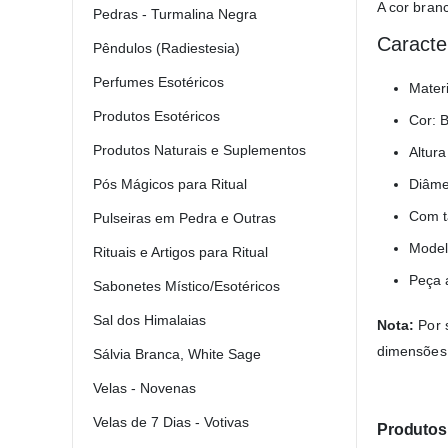
A cor branc
Pedras - Turmalina Negra
Caracte
Pêndulos (Radiestesia)
Perfumes Esotéricos
Materi
Produtos Esotéricos
Cor: 
Produtos Naturais e Suplementos
Altur
Diâme
Pós Mágicos para Ritual
Com t
Pulseiras em Pedra e Outras
Model
Rituais e Artigos para Ritual
Peça 
Sabonetes Místico/Esotéricos
Sal dos Himalaias
Nota:
Por 
dimensões,
Sálvia Branca, White Sage
Velas - Novenas
Velas de 7 Dias - Votivas
Produtos 