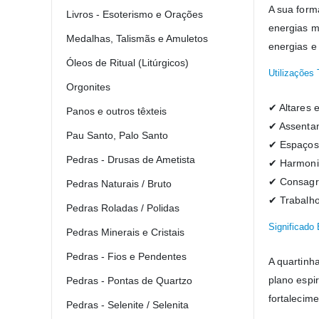
A sua forma
Livros - Esoterismo e Orações
energias m
Medalhas, Talismãs e Amuletos
energias e 
Óleos de Ritual (Litúrgicos)
Utilizações 
Orgonites
✔ Altares
Panos e outros têxteis
✔ Assentam
Pau Santo, Palo Santo
✔ Espaços 
Pedras - Drusas de Ametista
✔ Harmoniz
✔ Consagra
Pedras Naturais / Bruto
✔ Trabalhos
Pedras Roladas / Polidas
Significado 
Pedras Minerais e Cristais
Pedras - Fios e Pendentes
A quartinh
plano espi
Pedras - Pontas de Quartzo
fortalecim
Pedras - Selenite / Selenita