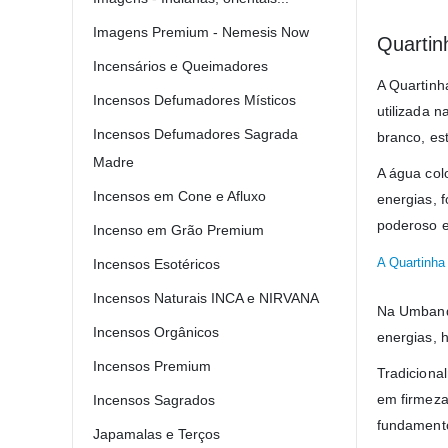
Imagens Premium - Nemesis Now
Quartin
Incensários e Queimadores
A Quartinh
Incensos Defumadores Místicos
utilizada 
Incensos Defumadores Sagrada
branco, est
Madre
A água col
Incensos em Cone e Afluxo
energias, f
poderoso e
Incenso em Grão Premium
A Quartinha 
Incensos Esotéricos
Incensos Naturais INCA e NIRVANA
Na Umbanda
Incensos Orgânicos
energias, h
Incensos Premium
Tradiciona
em firmeza
Incensos Sagrados
fundamento
Japamalas e Terços