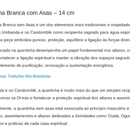
ha Branca com Asas – 14 cm
a Branca sem Asas é um dos elementos mais tradicionais e respeitados
na Umbanda e no Candomblé como recipiente sagrado para água espiri
a peça simboliza pureza, proteção, equilíbrio e ligação às forças divi
ocada na quartinha desempenha um papel fundamental nos altares, c
ortalecer a ligação espiritual e manter a vibração dos espaços sagrad
lemento de purificação, renovação e sustentação energética.
nas Tradições Afro-Brasileiras
 e no Candomblé, a quartinha é muito mais do que um simples recipien
onrar os Orixás e fortalecer a proteção espiritual dos altares e assen
lmente, a quartinha sem asas está associada ao princípio masculino e
s, assentamentos e altares dedicados a divindades como Oxalá, Ogu
s e práticas de cada casa espiritual.