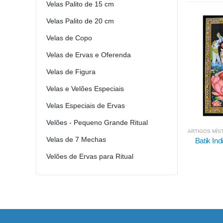
Velas Palito de 15 cm
Velas Palito de 20 cm
Velas de Copo
Velas de Ervas e Oferenda
Velas de Figura
Velas e Velões Especiais
Velas Especiais de Ervas
Velões - Pequeno Grande Ritual
ARTIGOS MÍSTICOS E DECORAÇÃO
,
PANOS E OUTROS TÊXTEIS
ARTIGOS MÍS
Velas de 7 Mechas
Batik Indiano Lakshmi / Pano
Batik I
Indiano
Velões de Ervas para Ritual
8.95
€