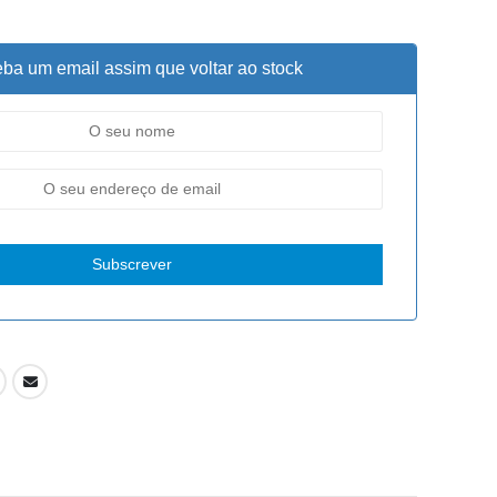
ba um email assim que voltar ao stock
Subscrever