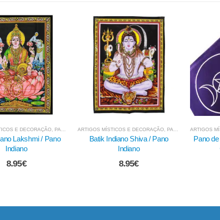
TICOS E DECORAÇÃO
,
PANOS E OUTROS TÊXTEIS
ARTIGOS MÍSTICOS E DECORAÇÃO
,
BARALHOS DE TAROT E ADIVINHAÇÃO
ARTIGOS M
ndiano Shiva / Pano
Pano de Lançamento de Tarot -
Pano de
Indiano
Círculo Pagão
8.95
€
29.95
€