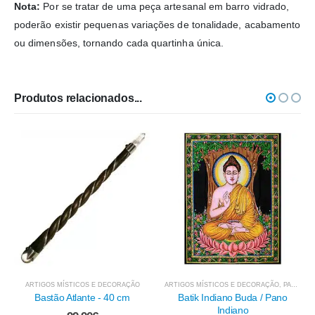
Nota:
Por se tratar de uma peça artesanal em barro vidrado,
poderão existir pequenas variações de tonalidade, acabamento
ou dimensões, tornando cada quartinha única.
Produtos relacionados...
ARTIGOS MÍSTICOS E DECORAÇÃO
,
PANOS E OUTROS TÊXTEIS
Batik Indiano Shiva / Pano
Indiano
ARTIGOS MÍSTICOS E DECORAÇÃO
,
PANOS E OUTROS TÊXTEIS
8.95
€
Batik Indiano Buda / Pano
Indiano