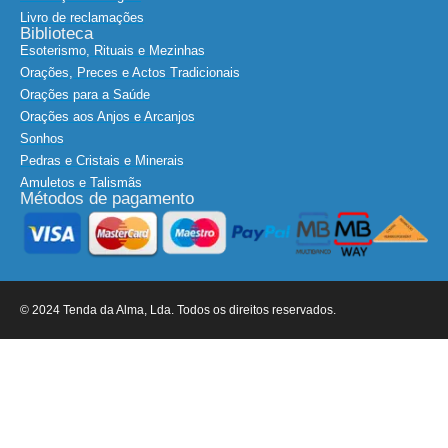
Livro de reclamações
Biblioteca
Esoterismo, Rituais e Mezinhas
Orações, Preces e Actos Tradicionais
Orações para a Saúde
Orações aos Anjos e Arcanjos
Sonhos
Pedras e Cristais e Minerais
Amuletos e Talismãs
Métodos de pagamento
© 2024 Tenda da Alma, Lda. Todos os direitos reservados.