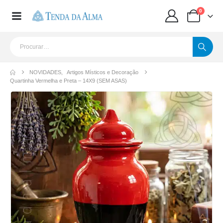
0
NOVIDADES
,
Artigos Místicos e Decoração
Quartinha Vermelha e Preta – 14X9 (SEM ASAS)