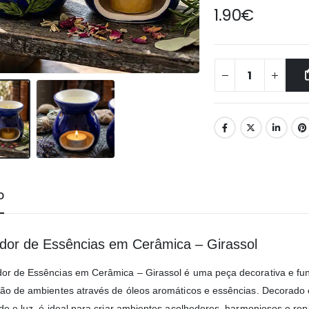
1.90
€
O
or de Essências em Cerâmica – Girassol
r de Essências em Cerâmica – Girassol é uma peça decorativa e fun
ão de ambientes através de óleos aromáticos e essências. Decorado c
e e luz, é ideal para criar ambientes acolhedores, harmoniosos e repl