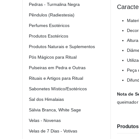
Pedras - Turmalina Negra
Caracte
Pêndulos (Radiestesia)
Materi
Perfumes Esotéricos
Decor
Produtos Esotéricos
Altur
Produtos Naturais e Suplementos
Diâme
Pós Mágicos para Ritual
Utiliz
Pulseiras em Pedra e Outras
Peça d
Rituais e Artigos para Ritual
Difun
Sabonetes Místico/Esotéricos
Nota de S
Sal dos Himalaias
queimador 
Sálvia Branca, White Sage
Velas - Novenas
Produtos 
Velas de 7 Dias - Votivas