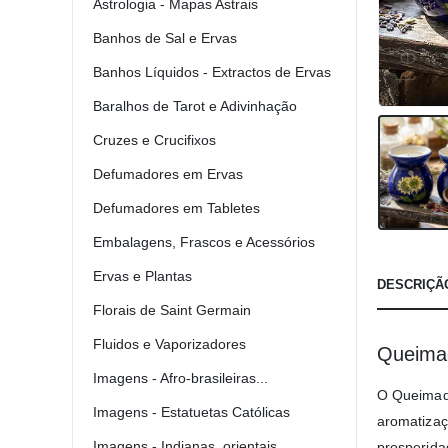
Astrologia - Mapas Astrais
Banhos de Sal e Ervas
Banhos Líquidos - Extractos de Ervas
Baralhos de Tarot e Adivinhação
Cruzes e Crucifixos
Defumadores em Ervas
Defumadores em Tabletes
Embalagens, Frascos e Acessórios
Ervas e Plantas
DESCRIÇÃ
Florais de Saint Germain
Fluidos e Vaporizadores
Queimad
Imagens - Afro-brasileiras...
O Queimado
Imagens - Estatuetas Católicas
aromatizaç
Imagens - Indianas, orientais...
prosperidad