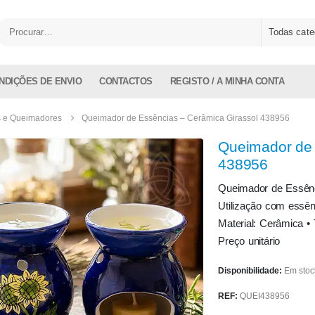
Todas cate
NDIÇÕES DE ENVIO
CONTACTOS
REGISTO / A MINHA CONTA
s e Queimadores
Queimador de Essências – Cerâmica Girassol 438956
Queimador de 
438956
Queimador de Essênc
Utilização com essênc
Material: Cerâmica •
Preço unitário
Disponibilidade:
Em stoc
REF:
QUEI438956