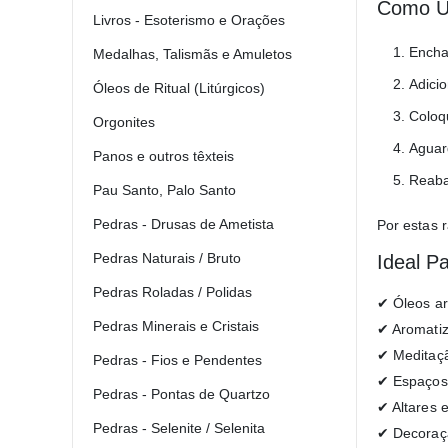
Como Ut
Livros - Esoterismo e Orações
Encha
Medalhas, Talismãs e Amuletos
Adici
Óleos de Ritual (Litúrgicos)
Coloq
Orgonites
Aguar
Panos e outros têxteis
Reaba
Pau Santo, Palo Santo
Pedras - Drusas de Ametista
Por estas r
Pedras Naturais / Bruto
Ideal P
Pedras Roladas / Polidas
✔ Óleos ar
Pedras Minerais e Cristais
✔ Aromatiz
✔ Meditaçã
Pedras - Fios e Pendentes
✔ Espaços 
Pedras - Pontas de Quartzo
✔ Altares e
Pedras - Selenite / Selenita
✔ Decoraçã