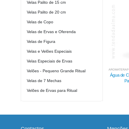
Velas Palito de 15 cm
Velas Palito de 20 cm
Velas de Copo
Velas de Ervas e Oferenda
Velas de Figura
Velas e Velões Especiais
Velas Especiais de Ervas
AROMATERAPIA E ÓLEOS ESSENCIAIS
,
BANHOS LÍQUIDOS 
AROMATERAPI
Velões - Pequeno Grande Ritual
Água de Colónia de Palo Santo -
Frasco Am
Velas de 7 Mechas
Pai João 200 ml
Tamp
6.50
€
Velões de Ervas para Ritual
Contactos...
Menções 