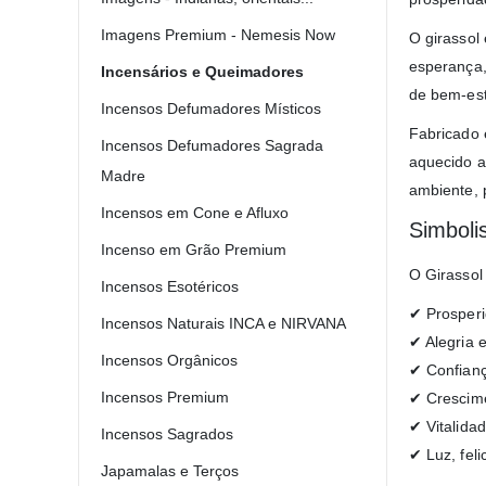
Imagens Premium - Nemesis Now
O girassol
esperança,
Incensários e Queimadores
de bem-est
Incensos Defumadores Místicos
Fabricado 
Incensos Defumadores Sagrada
aquecido a
Madre
ambiente, 
Incensos em Cone e Afluxo
Simboli
Incenso em Grão Premium
O Girassol
Incensos Esotéricos
✔ Prosperi
Incensos Naturais INCA e NIRVANA
✔ Alegria e
Incensos Orgânicos
✔ Confianç
Incensos Premium
✔ Crescime
✔ Vitalida
Incensos Sagrados
✔ Luz, fel
Japamalas e Terços