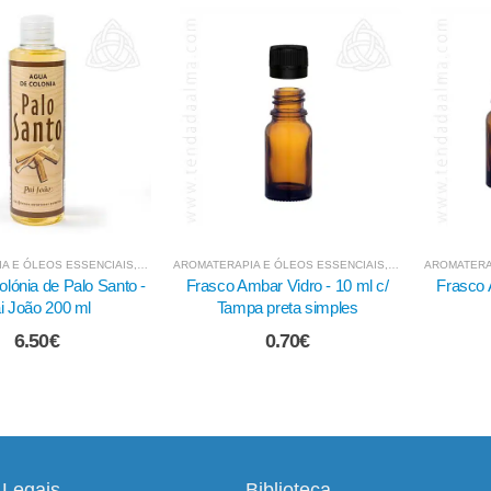
- EXTRACTOS DE ERVAS
A E ÓLEOS ESSENCIAIS
,
,
FLUIDOS E VAPORIZADORES
EMBALAGENS, FRASCOS E ACESSÓRIOS
AROMATERAPIA E ÓLEOS ESSENCIAIS
,
PAU SANTO, PALO SANTO
,
ÓLEOS DE RITUAL (L
,
EMBALAGENS, FR
AROMATERA
bar Vidro - 10 ml c/
Frasco Ambar Vidro - 10 ml c/
Frasquin
a preta simples
Vertor
0.70
€
0.80
€
Legais
Biblioteca