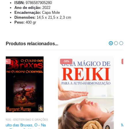
ISBN:
9786587905280
Ano de edição:
2022
Encadernação:
Capa Mole
Dimensões:
14,5 x 21,5 x 2,3 cm
Peso:
400 gr
Produtos relacionados...
-10%
-10%
LIVROS - ESOTERISMO E ORAÇÕES
Magia Divina das Sete Pedras