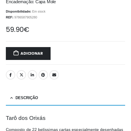
Encadernação: Capa Mole
Disponibilidade:
Em stock
REF:
9786587905280
59.90
€
ADICIONAR
DESCRIÇÃO
Tarô dos Orixás
Composto de 22 belíssimas cartas especialmente desenhadas