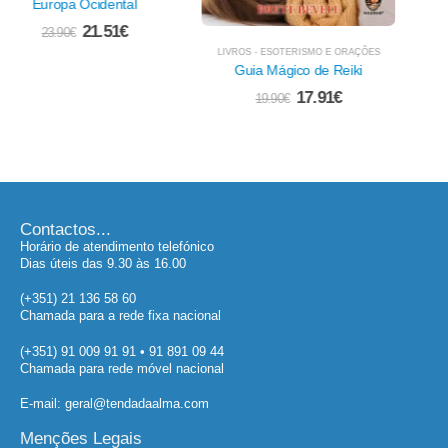
Sagradas, A
22.41
€
24.90
€
LIVROS - ESOTERISMO E ORAÇÕES
Guia Mágico de Reiki
17.91
€
19.90
€
Contactos...
Horário de atendimento telefónico
Dias úteis das 9.30 às 16.00
(+351) 21 136 58 60
Chamada para a rede fixa nacional
(+351) 91 009 91 91 • 91 891 09 44
Chamada para rede móvel nacional
E-mail: geral@tendadaalma.com
Menções Legais