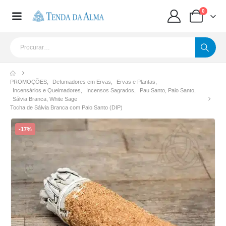
0
PROMOÇÕES
,
Defumadores em Ervas
,
Ervas e Plantas
,
Incensários e Queimadores
,
Incensos Sagrados
,
Pau Santo, Palo Santo
,
Sálvia Branca, White Sage
Tocha de Sálvia Branca com Palo Santo (DIP)
-17%