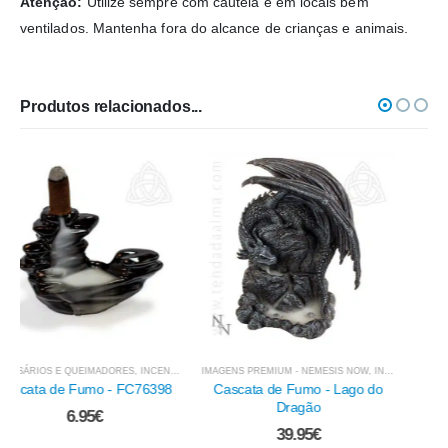
Atenção:
Utilize sempre com cautela e em locais bem
ventilados. Mantenha fora do alcance de crianças e animais.
Produtos relacionados...
INCENSÁRIOS E QUEIMADORES
Tábua para Incenso - Lotus
1.50
€
IMAGENS PREMIUM - NEMESIS NOW
,
INCENSÁRIOS E QUEIMADORES
,
INCENSOS EM CONE 
Cascata de Fumo - Lago do
Dragão
39.95
€