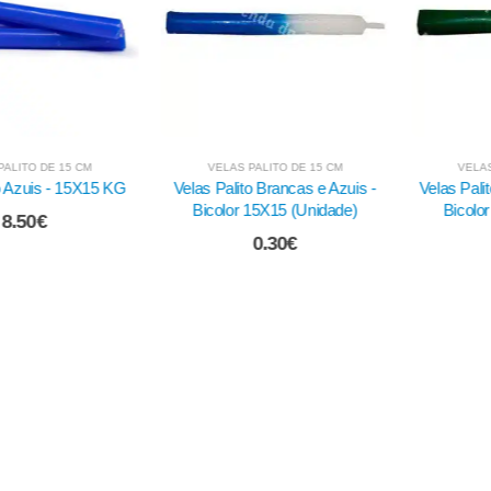
S PALITO DE 15 CM
VELAS PALITO DE 15 CM
VEL
ito Brancas e Azuis -
Velas Palito Brancas e Verdes -
Velas Pa
r 15X15 (Unidade)
Bicolor 15X15 (Unidade)
1
0.30
€
0.30
€