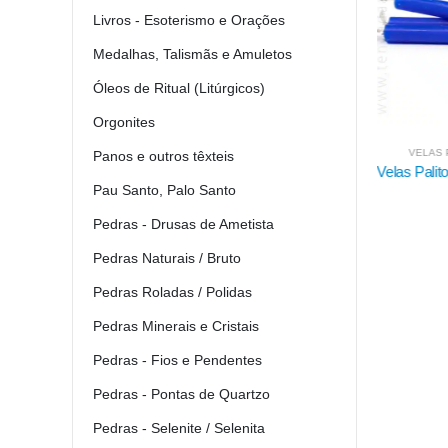
Livros - Esoterismo e Orações
Medalhas, Talismãs e Amuletos
Óleos de Ritual (Litúrgicos)
Orgonites
VELAS PALITO DE 15 CM
VELA
Panos e outros têxteis
Velas Palito Azuis - 15X15 KG
Velas Pal
Pau Santo, Palo Santo
Bicolo
8.50
€
Pedras - Drusas de Ametista
Pedras Naturais / Bruto
Pedras Roladas / Polidas
Pedras Minerais e Cristais
Pedras - Fios e Pendentes
Pedras - Pontas de Quartzo
Pedras - Selenite / Selenita