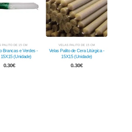
AS PALITO DE 15 CM
VELAS PALITO DE 15 CM
V
lito de Cera Litúrgica -
Velas Palito Verde - 15X15
Velas 
5X15 (Unidade)
(Unidade)
0.30
€
0.25
€