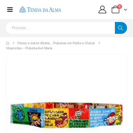
0
Panos e outros têxteis
,
Pulseiras em Pedra e Outras
Virgencitas – Pulseira Avé Maria