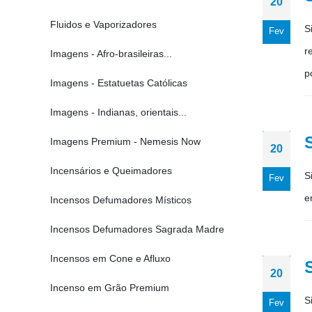
20
Fluidos e Vaporizadores
S
Fev
r
Imagens - Afro-brasileiras...
p
Imagens - Estatuetas Católicas
Imagens - Indianas, orientais...
Imagens Premium - Nemesis Now
20
Incensários e Queimadores
S
Fev
e
Incensos Defumadores Místicos
Incensos Defumadores Sagrada Madre
Incensos em Cone e Afluxo
20
Incenso em Grão Premium
S
Fev