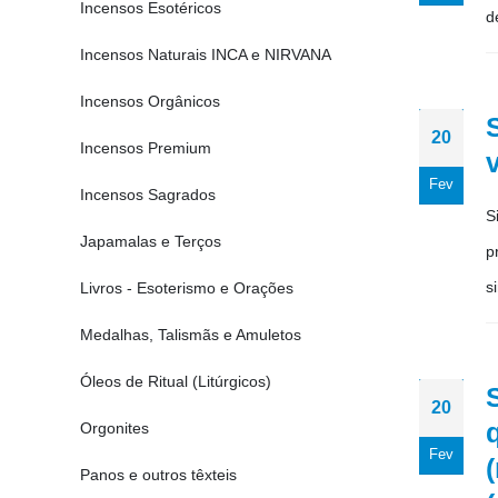
Incensos Esotéricos
d
Incensos Naturais INCA e NIRVANA
Incensos Orgânicos
20
Incensos Premium
Fev
Incensos Sagrados
S
Japamalas e Terços
p
s
Livros - Esoterismo e Orações
Medalhas, Talismãs e Amuletos
Óleos de Ritual (Litúrgicos)
20
Orgonites
Fev
Panos e outros têxteis