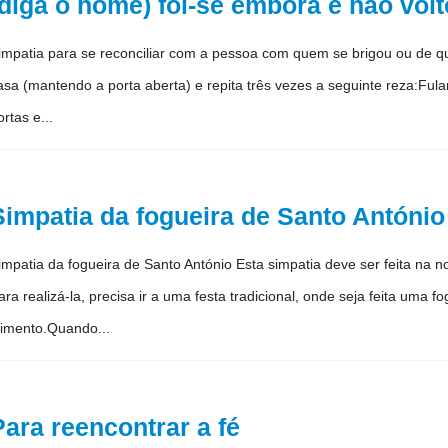
(diga o nome) foi-se embora e não volt
impatia para se reconciliar com a pessoa com quem se brigou ou de q
asa (mantendo a porta aberta) e repita três vezes a seguinte reza:Ful
ortas e...
Simpatia da fogueira de Santo António
impatia da fogueira de Santo António Esta simpatia deve ser feita na n
ara realizá-la, precisa ir a uma festa tradicional, onde seja feita um
limento.Quando...
Para reencontrar a fé