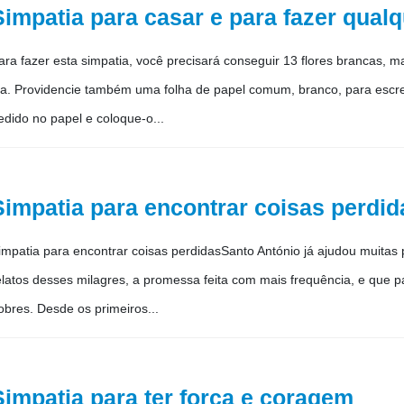
Simpatia para casar e para fazer qual
ara fazer esta simpatia, você precisará conseguir 13 flores brancas,
ia. Providencie também uma folha de papel comum, branco, para escre
edido no papel e coloque-o...
Simpatia para encontrar coisas perdid
impatia para encontrar coisas perdidasSanto António já ajudou muitas 
elatos desses milagres, a promessa feita com mais frequência, e que p
obres. Desde os primeiros...
Simpatia para ter força e coragem