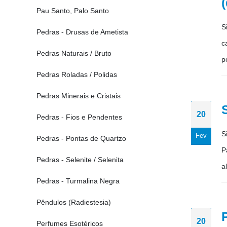
Pau Santo, Palo Santo
S
Pedras - Drusas de Ametista
c
Pedras Naturais / Bruto
p
Pedras Roladas / Polidas
Pedras Minerais e Cristais
20
Pedras - Fios e Pendentes
S
Fev
Pedras - Pontas de Quartzo
P
Pedras - Selenite / Selenita
a
Pedras - Turmalina Negra
Pêndulos (Radiestesia)
20
Perfumes Esotéricos