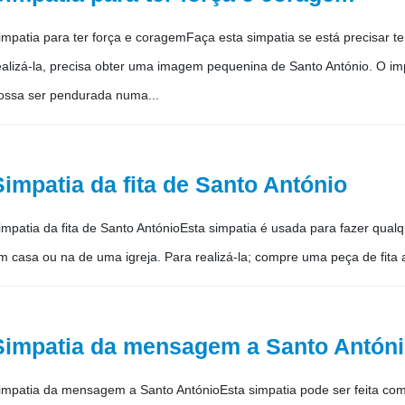
impatia para ter força e coragemFaça esta simpatia se está precisar ter 
ealizá-la, precisa obter uma imagem pequenina de Santo António. O i
ossa ser pendurada numa...
Simpatia da fita de Santo António
impatia da fita de Santo AntónioEsta simpatia é usada para fazer qua
m casa ou na de uma igreja. Para realizá-la; compre uma peça de fita az
Simpatia da mensagem a Santo Antón
impatia da mensagem a Santo AntónioEsta simpatia pode ser feita com