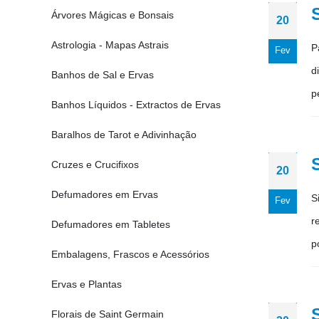
Árvores Mágicas e Bonsais
20
Astrologia - Mapas Astrais
P
Fev
d
Banhos de Sal e Ervas
p
Banhos Líquidos - Extractos de Ervas
Baralhos de Tarot e Adivinhação
Cruzes e Crucifixos
20
Defumadores em Ervas
S
Fev
r
Defumadores em Tabletes
p
Embalagens, Frascos e Acessórios
Ervas e Plantas
Florais de Saint Germain