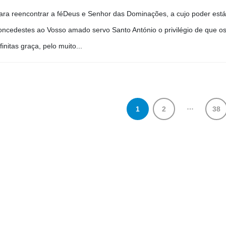
ara reencontrar a féDeus e Senhor das Dominações, a cujo poder está 
oncedestes ao Vosso amado servo Santo António o privilégio de que o
nfinitas graça, pelo muito...
…
1
2
38