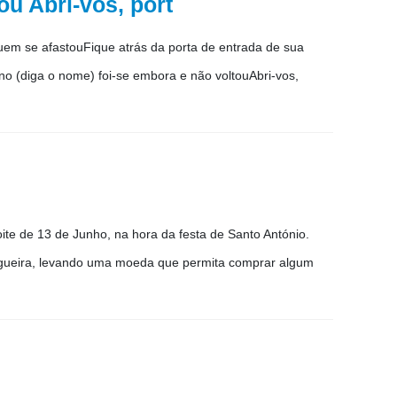
ou Abri-vos, port
uem se afastouFique atrás da porta de entrada de sua
ano (diga o nome) foi-se embora e não voltouAbri-vos,
oite de 13 de Junho, na hora da festa de Santo António.
a fogueira, levando uma moeda que permita comprar algum