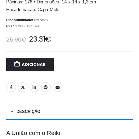
Páginas: 176 • Dimensões: 14 x 19 x 1,3 cm
Encadernação: Capa Mole
Disponibilidade:
Em stock
REF:
9788531521324
23.31
€
25.90
€
ADICIONAR
DESCRIÇÃO
A União com o Reiki