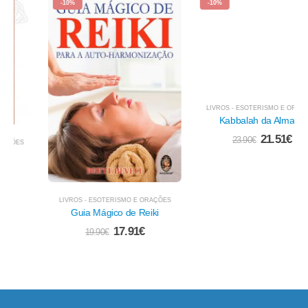
-10%
-10%
LIVROS - ESOTERISMO E ORAÇÕES
Kabbalah da Alma, A
21.51
€
23.90
€
LIVROS - ESOTERISMO E ORAÇÕES
Guia Mágico de Reiki
17.91
€
19.90
€