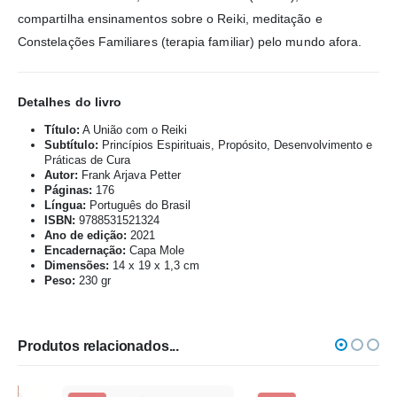
compartilha ensinamentos sobre o Reiki, meditação e
Constelações Familiares (terapia familiar) pelo mundo afora.
Detalhes do livro
Título:
A União com o Reiki
Subtítulo:
Princípios Espirituais, Propósito, Desenvolvimento e
Práticas de Cura
Autor:
Frank Arjava Petter
Páginas:
176
Língua:
Português do Brasil
ISBN:
9788531521324
Ano de edição:
2021
Encadernação:
Capa Mole
Dimensões:
14 x 19 x 1,3 cm
Peso:
230 gr
Produtos relacionados...