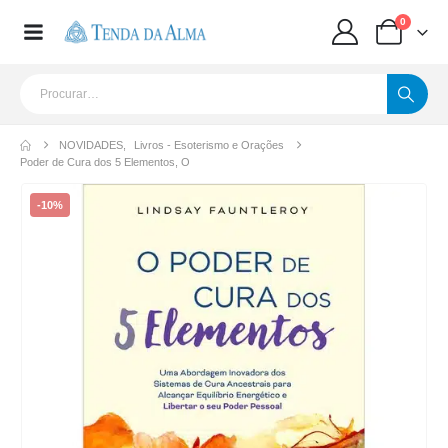
0
NOVIDADES
,
Livros - Esoterismo e Orações
Poder de Cura dos 5 Elementos, O
-10%