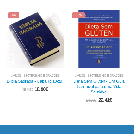
-10%
-10%
LIVROS - ESOTERISMO E ORAÇÕES
LIVROS - ESOTERISMO E ORAÇÕES
l
Dieta Sem Glúten - Um Guia
Magia Divina das Sete Ervas
Essencial para uma Vida
Sagradas, A
Saudável
25.11
€
27.90
€
22.41
€
24.90
€