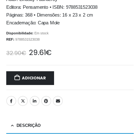
Editora: Pensamento • ISBN: 9788531523038
Páginas: 368 • Dimensões: 16 x 23 x 2 cm
Encadernação: Capa Mole
Disponibilidade:
Em stock
REF:
9788531523038
29.61
€
32.90
€
ADICIONAR
DESCRIÇÃO