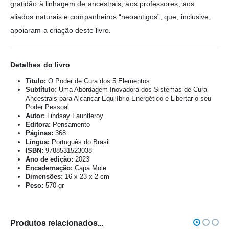
gratidão à linhagem de ancestrais, aos professores, aos
aliados naturais e companheiros “neoantigos”, que, inclusive,
apoiaram a criação deste livro.
Detalhes do livro
Título:
O Poder de Cura dos 5 Elementos
Subtítulo:
Uma Abordagem Inovadora dos Sistemas de Cura
Ancestrais para Alcançar Equilíbrio Energético e Libertar o seu
Poder Pessoal
Autor:
Lindsay Fauntleroy
Editora:
Pensamento
Páginas:
368
Língua:
Português do Brasil
ISBN:
9788531523038
Ano de edição:
2023
Encadernação:
Capa Mole
Dimensões:
16 x 23 x 2 cm
Peso:
570 gr
Produtos relacionados...