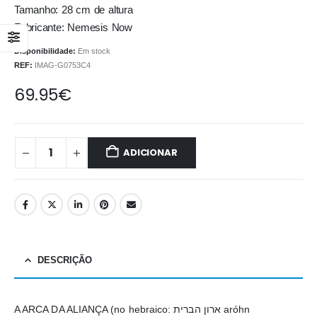
Tamanho: 28 cm de altura
Fabricante: Nemesis Now
Disponibilidade:
Em stock
REF:
IMAG-G0753C4
69.95
€
ADICIONAR
DESCRIÇÃO
A ARCA DA ALIANÇA (no hebraico: ארון הברית aróhn