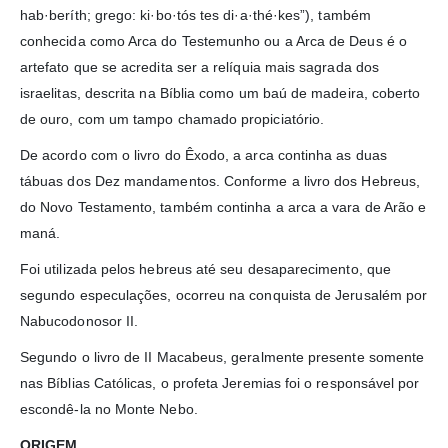
hab·beríth; grego: ki·bo·tós tes di·a·thé·kes”), também
conhecida como Arca do Testemunho ou a Arca de Deus é o
artefato que se acredita ser a relíquia mais sagrada dos
israelitas, descrita na Bíblia como um baú de madeira, coberto
de ouro, com um tampo chamado propiciatório.
De acordo com o livro do Êxodo, a arca continha as duas
tábuas dos Dez mandamentos. Conforme a livro dos Hebreus,
do Novo Testamento, também continha a arca a vara de Arão e
maná.
Foi utilizada pelos hebreus até seu desaparecimento, que
segundo especulações, ocorreu na conquista de Jerusalém por
Nabucodonosor II.
Segundo o livro de II Macabeus, geralmente presente somente
nas Bíblias Católicas, o profeta Jeremias foi o responsável por
escondê-la no Monte Nebo.
ORIGEM