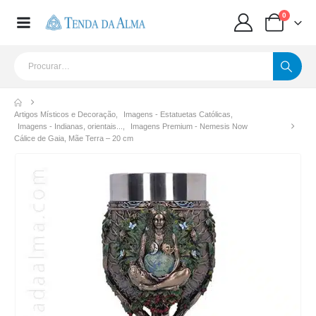
0
Artigos Místicos e Decoração
,
Imagens - Estatuetas Católicas
,
Imagens - Indianas, orientais...
,
Imagens Premium - Nemesis Now
Cálice de Gaia, Mãe Terra – 20 cm