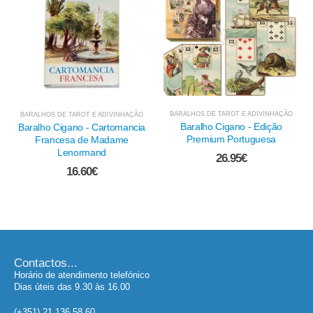
BARALHOS DE TAROT E ADIVINHAÇÃO
ÇÃO
BARALHOS DE TAROT E ADIVINHAÇÃO
Baralho Cigano - Edição
cia
Oráculo de Kuan Yin
Premium Portuguesa
39.95
€
26.95
€
Contactos...
Horário de atendimento telefónico
Dias úteis das 9.30 às 16.00
(+351) 21 136 58 60