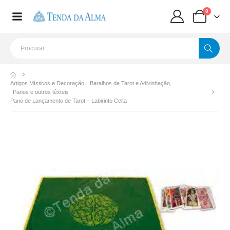
0
Artigos Místicos e Decoração
,
Baralhos de Tarot e Adivinhação
,
Panos e outros têxteis
Pano de Lançamento de Tarot – Labirinto Celta