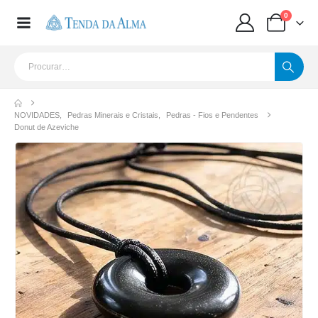
0
NOVIDADES
,
Pedras Minerais e Cristais
,
Pedras - Fios e Pendentes
Donut de Azeviche