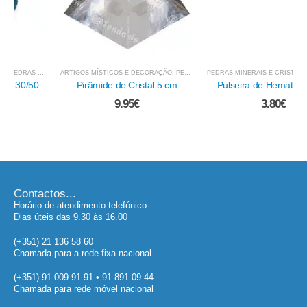
ARTIGOS MÍSTICOS E DECORAÇÃO
,
PEDRAS ROLADAS / POLIDAS
PEDRAS MINERAIS E CRISTAIS
,
PEDRAS MINERAIS E CRI
,
PULSEIRAS EM PEDRA E OUTRAS
Pirâmide de Cristal 5 cm
Pulseira de Hematite - Chip
9.95
€
3.80
€
Contactos...
Horário de atendimento telefónico
Dias úteis das 9.30 às 16.00
(+351) 21 136 58 60
Chamada para a rede fixa nacional
(+351) 91 009 91 91 • 91 891 09 44
Chamada para rede móvel nacional