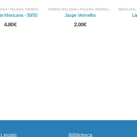
DAS / POLIDAS
,
PEDRAS MINERAIS E CRISTAIS
MEDALHAS, TALISMÃS E AMULETOS
,
PEDRAS NATURAIS / BRUTO
PEDRAS RO
spe Vermelho
Lágrima de Apache
Obsidiana
2.00
€
3.80
€
Legais
Biblioteca