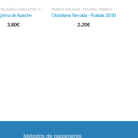
LADAS / POLIDAS
,
PEDRAS MINERAIS E CRISTAIS
,
PEDRAS MINERAIS E CRISTAIS
PEDRAS MINERAIS E CRISTAIS
,
PULSEIRAS EM PEDRA E OUTRAS
PEDRAS M
 Nevada - Rolada 20/30
Pulseira de Jaspe Vermelho -
Pulseir
Chip
2.20
€
3.80
€
Métodos de pagamento