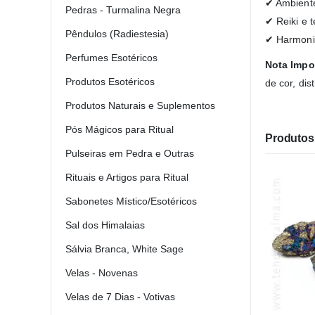
✔ Ambiente
Pedras - Turmalina Negra
✔ Reiki e t
Pêndulos (Radiestesia)
✔ Harmoniz
Perfumes Esotéricos
Nota Impo
Produtos Esotéricos
de cor, di
Produtos Naturais e Suplementos
Pós Mágicos para Ritual
Produtos 
Pulseiras em Pedra e Outras
Rituais e Artigos para Ritual
Sabonetes Místico/Esotéricos
Sal dos Himalaias
Sálvia Branca, White Sage
Velas - Novenas
Velas de 7 Dias - Votivas