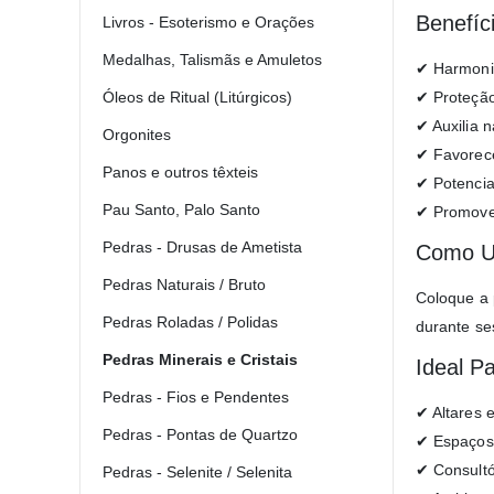
Benefíc
Livros - Esoterismo e Orações
Medalhas, Talismãs e Amuletos
✔ Harmoniz
✔ Proteção 
Óleos de Ritual (Litúrgicos)
✔ Auxilia 
Orgonites
✔ Favorece
Panos e outros têxteis
✔ Potencia 
Pau Santo, Palo Santo
✔ Promove
Pedras - Drusas de Ametista
Como Ut
Pedras Naturais / Bruto
Coloque a 
Pedras Roladas / Polidas
durante se
Pedras Minerais e Cristais
Ideal P
Pedras - Fios e Pendentes
✔ Altares e
Pedras - Pontas de Quartzo
✔ Espaços
✔ Consultó
Pedras - Selenite / Selenita