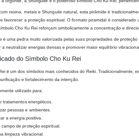
: a orgonite, a Shunguite e o poderoso símbolo Cho Ku Rei, pertencen
om resina, metais e Shunguite natural, esta pirâmide é tradicionalmen
 e favorecer a proteção espiritual. O formato piramidal é considerado 
símbolo Cho Ku Rei reforçam simbolicamente a concentração e direci
e é uma pedra muito valorizada pelas suas propriedades de proteção e
 a neutralizar energias densas e promover maior equilíbrio vibraciona
ficado do Símbolo Cho Ku Rei
ei é um dos símbolos mais conhecidos do Reiki. Tradicionalmente, es
 purificação e fortalecimento da intenção.
emente utilizado para:
r tratamentos energéticos.
zar pessoas e ambientes.
car a energia positiva.
 campo de proteção espiritual.
na limpeza vibracional.