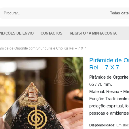
Todas cate
NDIÇÕES DE ENVIO
CONTACTOS
REGISTO / A MINHA CONTA
âmide de Orgonite com Shunguite e Cho Ku Rei – 7 X 7
Pirâmide de O
Rei – 7 X 7
Pirâmide de Orgonite
65 / 70 mm.
Material: Resina • Mi
Função: Tradicionalm
proteção espiritual, f
pessoas e ambientes
Disponibilidade:
Em stoc