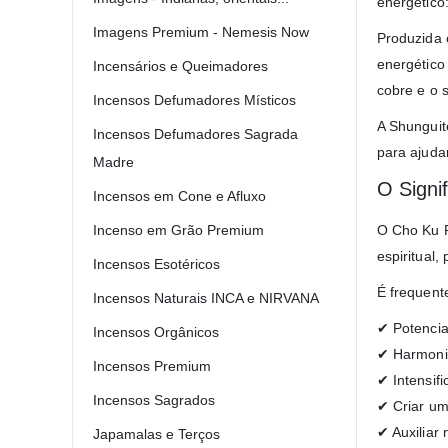
energético
Imagens Premium - Nemesis Now
Produzida c
energético
Incensários e Queimadores
cobre e o 
Incensos Defumadores Místicos
A Shunguit
Incensos Defumadores Sagrada
para ajudar
Madre
O Signi
Incensos em Cone e Afluxo
O Cho Ku R
Incenso em Grão Premium
espiritual,
Incensos Esotéricos
É frequent
Incensos Naturais INCA e NIRVANA
✔ Potencia
Incensos Orgânicos
✔ Harmoni
Incensos Premium
✔ Intensifi
Incensos Sagrados
✔ Criar um
✔ Auxiliar 
Japamalas e Terços