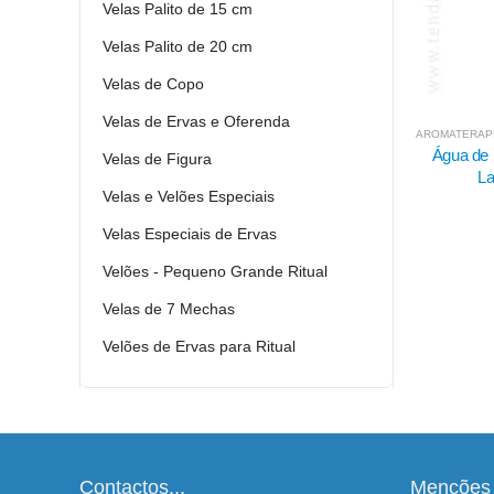
Velas Palito de 15 cm
Velas Palito de 20 cm
Velas de Copo
Velas de Ervas e Oferenda
AROMATERAPIA E ÓLEOS ESSENCIAIS
,
BANHOS LÍQUIDOS 
AROMATERAPI
Água de Patchouli - Murray e
Bálsamo
Velas de Figura
Lanman 221 ml
Velas e Velões Especiais
9.95
€
Velas Especiais de Ervas
Velões - Pequeno Grande Ritual
Velas de 7 Mechas
Velões de Ervas para Ritual
Contactos...
Menções 