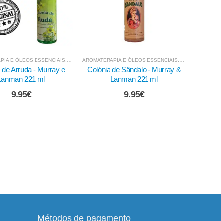
RIZADORES
S - EXTRACTOS DE ERVAS
PIA E ÓLEOS ESSENCIAIS
,
PERFUMES ESOTÉRICOS
,
,
FLUIDOS E VAPORIZADORES
BANHOS LÍQUIDOS - EXTRACTOS DE ERVAS
AROMATERAPIA E ÓLEOS ESSENCIAIS
,
,
FLUIDOS E VAP
EMBALAGENS, 
AROMATER
 de Sândalo - Murray &
Frasco Ambar Vidro - 10 ml c/
Óleo E
Lanman 221 ml
Tampa preta simples
9.95
€
0.70
€
Métodos de pagamento