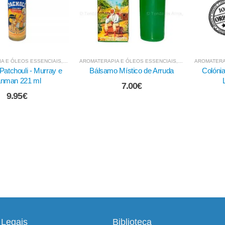
- EXTRACTOS DE ERVAS
A E ÓLEOS ESSENCIAIS
,
,
FLUIDOS E VAPORIZADORES
BANHOS LÍQUIDOS - EXTRACTOS DE ERVAS
AROMATERAPIA E ÓLEOS ESSENCIAIS
,
,
FLUIDOS E VAPO
BANHOS LÍQUIDO
AROMATERA
 Místico de Arruda
Colónia de Arruda - Murray e
Colónia
Lanman 221 ml
7.00
€
9.95
€
Legais
Biblioteca