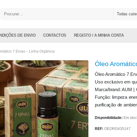
Todas cate
NDIÇÕES DE ENVIO
CONTACTOS
REGISTO / A MINHA CONTA
omático 7 Ervas – Linha Orgânica
Óleo Aromátic
Óleo Aromático 7 Erv
Uso exclusivo em qu
Marca/brand: AUM | 
Função: limpeza energ
purificação de ambien
Disponibilidade:
Em stoc
REF:
OEORG435147