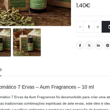
1.40
€
O
omático 7 Ervas – Aum Fragrances – 10 ml
mático 7 Ervas da Aum Fragrances foi desenvolvido para criar uma atm
nas tradicionais combinações espirituais de sete ervas, este óleo é i
ajudando a purificar ambientes e promover uma sensação de harmonia 