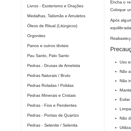
Encha o re
Livros - Esoterismo e Orações
Coloque um
Medalhas, Talismãs e Amuletos
Após algun
Óleos de Ritual (Litúrgicos)
equilibrada
Orgonites
Reabasteça
Panos e outros têxteis
Precau
Pau Santo, Palo Santo
Uso e
Pedras - Drusas de Ametista
Não a
Pedras Naturais / Bruto
Não in
Pedras Roladas / Polidas
Mante
Pedras Minerais e Cristais
Evita
Pedras - Fios e Pendentes
Limpa
Pedras - Pontas de Quartzo
Não d
Pedras - Selenite / Selenita
Utiliz