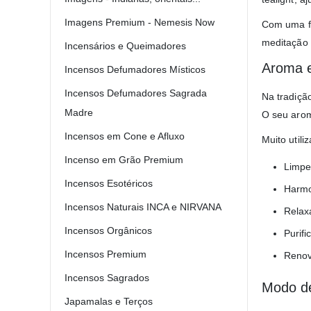
Imagens Premium - Nemesis Now
Com uma fr
meditação 
Incensários e Queimadores
Aroma e
Incensos Defumadores Místicos
Incensos Defumadores Sagrada
Na tradiçã
Madre
O seu arom
Incensos em Cone e Afluxo
Muito utili
Incenso em Grão Premium
Limpe
Incensos Esotéricos
Harmo
Incensos Naturais INCA e NIRVANA
Relax
Incensos Orgânicos
Purifi
Incensos Premium
Renov
Incensos Sagrados
Modo de
Japamalas e Terços