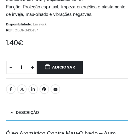
Função: Proteção espiritual, limpeza energética e afastamento
de inveja, mau-olhado e vibrações negativas.
Disponibilidade:
Em stock
REF:
OEORG435157
1.40
€
ADICIONAR
DESCRIÇÃO
Óleo Aromático Contra Mau-Olhado – Aum