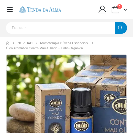
0
NOVIDADES
,
Aromaterapia e Óleos Essenciais
Óleo Aromático Contra Mau-Olhado – Linha Orgânica