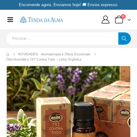
Encomende agora. Enviamos hoje! 🚚 Envios expresso.
0
NOVIDADES
,
Aromaterapia e Óleos Essenciais
Óleo Aromático 7X7 Contra Tudo – Linha Orgânica