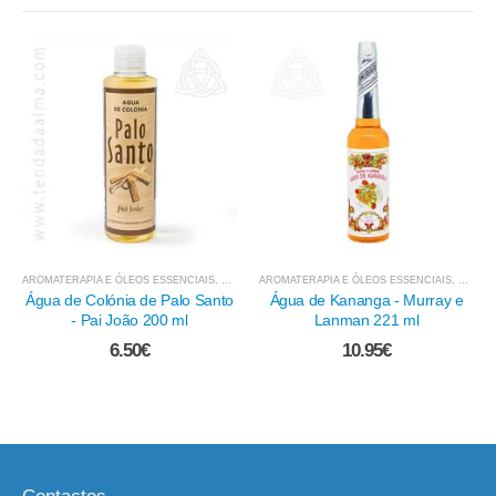
NHOS LÍQUIDOS - EXTRACTOS DE ERVAS
AROMATERAPIA E ÓLEOS ESSENCIAIS
,
FLUIDOS E VAPORIZADORES
,
BANHOS LÍQUIDOS - EXTRACTOS DE ERVAS
AROMATERAPIA E ÓLEOS ESSENCIAIS
,
PAU SANTO, PALO SANT
,
FLUIDO
,
BANHOS
Água de Kananga - Murray e
Água de Patchouli - Murray e
Lanman 221 ml
Lanman 221 ml
10.95
€
9.95
€