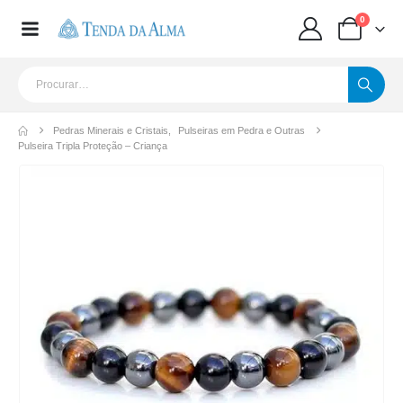
0
Pedras Minerais e Cristais
,
Pulseiras em Pedra e Outras
Pulseira Tripla Proteção – Criança