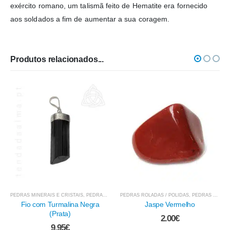
exército romano, um talismã feito de Hematite era fornecido
aos soldados a fim de aumentar a sua coragem.
Produtos relacionados...
PEDRAS NATURAIS / BRUTO
,
PEDRAS MINERAIS E CRISTAIS
Pirite Peruana - Chispa 30/50
3.50
€
PEDRAS ROLADAS / POLIDAS
,
PEDRAS - TURMALINA NEGRA
,
PEDRAS MINERAIS E CRISTAIS
Jaspe Vermelho
2.00
€