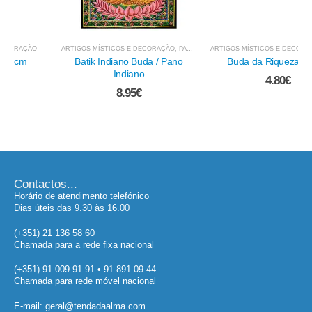
ARTIGOS MÍSTICOS E DECORAÇÃO
,
PANOS E OUTROS TÊXTEIS
ARTIGOS MÍSTICOS E DECORAÇÃO
,
IMAGENS - INDIANAS, ORIENTAIS...
Batik Indiano Buda / Pano
Buda da Riqueza - 6 cm
Indiano
4.80
€
8.95
€
Contactos...
Horário de atendimento telefónico
Dias úteis das 9.30 às 16.00
(+351) 21 136 58 60
Chamada para a rede fixa nacional
(+351) 91 009 91 91 • 91 891 09 44
Chamada para rede móvel nacional
E-mail: geral@tendadaalma.com