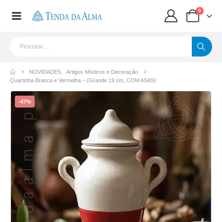
0
NOVIDADES
,
Artigos Místicos e Decoração
Quartinha Branca e Vermelha – (Grande 19 cm, COM ASAS)
-47%