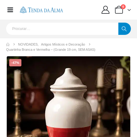
0
NOVIDADES
,
Artigos Místicos e Decoração
Quartinha Branca e Vermelha – (Grande 19 cm, SEM ASAS)
-47%