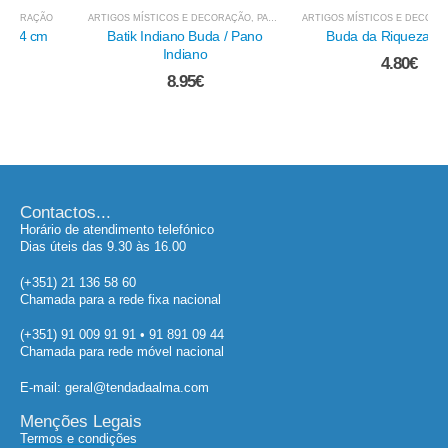
ARTIGOS MÍSTICOS E DECORAÇÃO
,
PANOS E OUTROS TÊXTEIS
ARTIGOS MÍSTICOS E DECORAÇÃO
,
IMAGENS - INDIANAS, ORIENTAIS...
Batik Indiano Buda / Pano
Buda da Riqueza - 6 cm
Indiano
4.80
€
8.95
€
Contactos...
Horário de atendimento telefónico
Dias úteis das 9.30 às 16.00
(+351) 21 136 58 60
Chamada para a rede fixa nacional
(+351) 91 009 91 91 • 91 891 09 44
Chamada para rede móvel nacional
E-mail: geral@tendadaalma.com
Menções Legais
Termos e condições