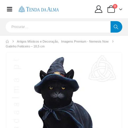
0
Artigos Místicos e Decoração
,
Imagens Premium - Nemesis Now
Gatinho Feiticeiro – 18,5 cm