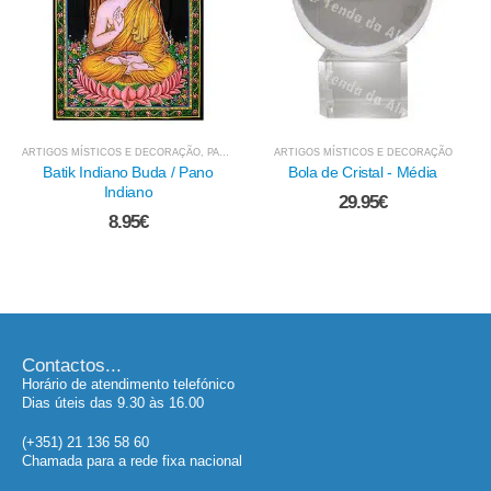
ARTIGOS MÍSTICOS E DECORAÇÃO
,
PANOS E OUTROS TÊXTEIS
ARTIGOS MÍSTICOS E DECORAÇÃO
Batik Indiano Buda / Pano
Bola de Cristal - Média
Indiano
29.95
€
8.95
€
Contactos...
Horário de atendimento telefónico
Dias úteis das 9.30 às 16.00
(+351) 21 136 58 60
Chamada para a rede fixa nacional