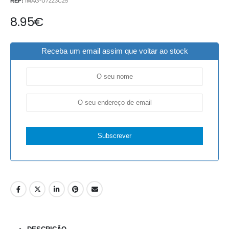
REF:
IMAG-U7223C25
8.95
€
Receba um email assim que voltar ao stock
Subscrever