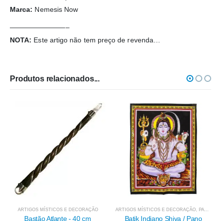
Marca:
Nemesis Now
————————–
NOTA:
Este artigo não tem preço de revenda…
Produtos relacionados...
ARTIGOS MÍSTICOS E DECORAÇÃO
Pano de Lançamento de Ta
Círculo Pagão
ORAÇÃO
ARTIGOS MÍSTICOS E DECORAÇÃO
,
PANOS E OUTROS TÊXTEIS
29.95
€
0 cm
Batik Indiano Shiva / Pano