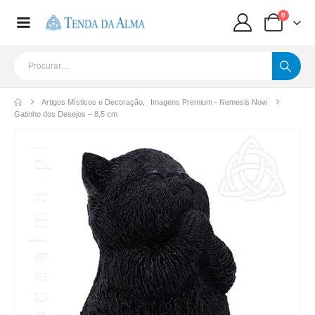
0
Artigos Místicos e Decoração
,
Imagens Premium - Nemesis Now
Gatinho dos Desejos – 8,5 cm