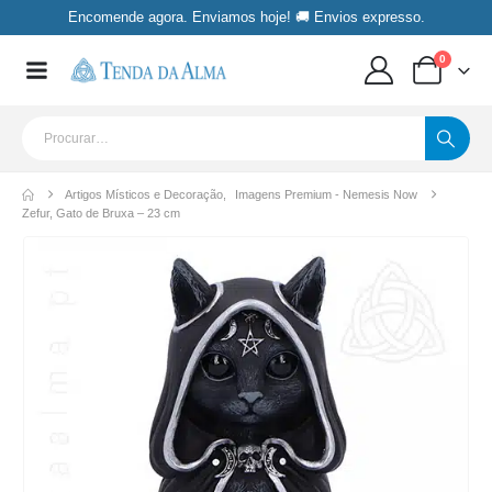
Encomende agora. Enviamos hoje! 🚚 Envios expresso.
0
Artigos Místicos e Decoração
,
Imagens Premium - Nemesis Now
Zefur, Gato de Bruxa – 23 cm