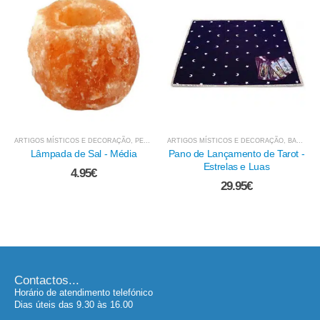
ARTIGOS MÍSTICOS E DECORAÇÃO
,
PEDRAS NATURAIS / BRUTO
ARTIGOS MÍSTICOS E DECORAÇÃO
,
PEDRAS MINERAIS E CRIS
,
BARALHOS DE TAROT E ADIVINHAÇÃO
Lâmpada de Sal - Média
Pano de Lançamento de Tarot -
Estrelas e Luas
4.95
€
29.95
€
Contactos...
Horário de atendimento telefónico
Dias úteis das 9.30 às 16.00