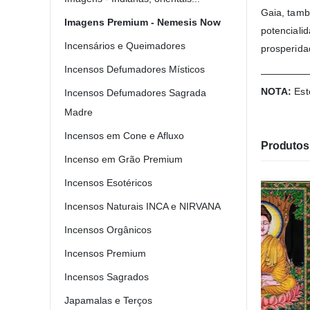
Gaia, tamb
Imagens Premium - Nemesis Now
potenciali
Incensários e Queimadores
prosperidad
Incensos Defumadores Místicos
—————
NOTA:
Est
Incensos Defumadores Sagrada
Madre
Incensos em Cone e Afluxo
Produtos 
Incenso em Grão Premium
Incensos Esotéricos
Incensos Naturais INCA e NIRVANA
Incensos Orgânicos
Incensos Premium
Incensos Sagrados
Japamalas e Terços