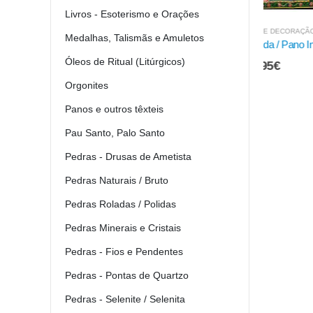
Livros - Esoterismo e Orações
ARTIGOS MÍSTICOS E DECORAÇÃO
,
PANOS E OUTROS TÊXTEIS
ARTIGOS MÍS
Medalhas, Talismãs e Amuletos
Batik Indiano Buda / Pano Indiano
Buda 
Óleos de Ritual (Litúrgicos)
8.95
€
Orgonites
Panos e outros têxteis
Pau Santo, Palo Santo
Pedras - Drusas de Ametista
Pedras Naturais / Bruto
Pedras Roladas / Polidas
Pedras Minerais e Cristais
Pedras - Fios e Pendentes
Pedras - Pontas de Quartzo
Pedras - Selenite / Selenita