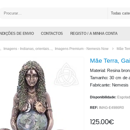
Todas cate
NDIÇÕES DE ENVIO
CONTACTOS
REGISTO / A MINHA CONTA
s
,
Imagens - Indianas, orientais...
,
Imagens Premium - Nemesis Now
Mãe Ter
Mãe Terra, Ga
Material: Resina bro
Tamanho: 30 cm de a
Fabricante: Nemesi
Disponibilidade:
Esgota
REF:
IMAG-E4986R0
125.00
€