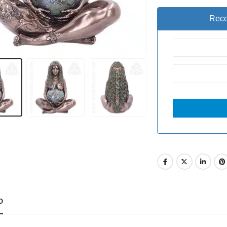
Rece
O