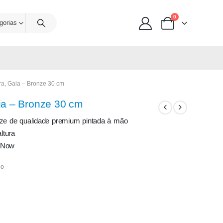
0
gorias
ra, Gaia – Bronze 30 cm
ia – Bronze 30 cm
nze de qualidade premium pintada à mão
ltura
s Now
do